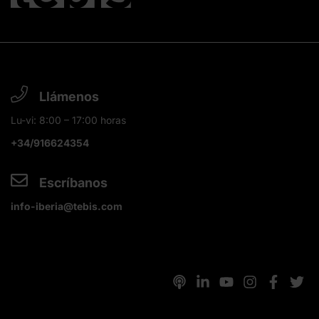
Llámenos
Lu-vi: 8:00 – 17:00 horas
+34/916624354
Escríbanos
info-iberia@tebis.com