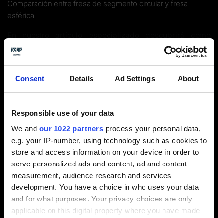
Comparación entre fresa de segmento circular y fresa
esférica
En nuestro artículo especializado descubrirá cómo
ahorrar más de un 80% en el mecanizado de fresado
con modernas herramientas de alto rendimiento.
¿Tiene alguna pregunta?
Nosotros le damos las
Consent
Details
Ad Settings
About
respuestas
.
Resultados de encuestas
: ¿En qué medida
Responsible use of your data
utilizan herramientas de alto rendimiento y
We and
our 1022 partners
process your personal data,
conocen bien sus ventajas las empresas de la
e.g. your IP-number, using technology such as cookies to
industria del mecanizado?
store and access information on your device in order to
¿Para qué
campos de aplicación
resulta
serve personalized ads and content, ad and content
adecuado el mecanizado adaptativo con
measurement, audience research and services
herramientas HPC
?
development. You have a choice in who uses your data
¿Cómo se
emplean
mejor las
fresas de
and for what purposes. Your privacy choices are only
segmento circular
?
applicable on this digital property where you have made