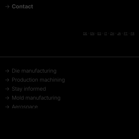
Contact
DE
-
EN
-
ES
-
IT
-
ZH
-
JA
-
PT
-
FR
Die manufacturing
Production machining
Stay informed
Mold manufacturing
Aerospace
Webinar recordings
Model making
Automotive