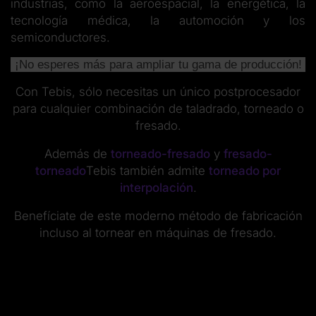
industrias, como la aeroespacial, la energética, la
tecnología médica, la automoción y los
semiconductores.
¡No esperes más para ampliar tu gama de producción!
Con Tebis, sólo necesitas un único postprocesador
para cualquier combinación de taladrado, torneado o
fresado.
Además de
torneado-fresado
y
fresado-
torneado
Tebis también admite
torneado por
interpolación
.
Benefíciate de este moderno método de fabricación
incluso al tornear en máquinas de fresado.