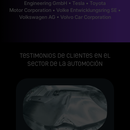
Engineering GmbH • Tesla • Toyota
Motor Corporation • Volke Entwicklungsring SE •
Volkswagen AG • Volvo Car Corporation
Testimonios de clientes en el
sector de la automoción
es
"
on
s
la
l
el
P