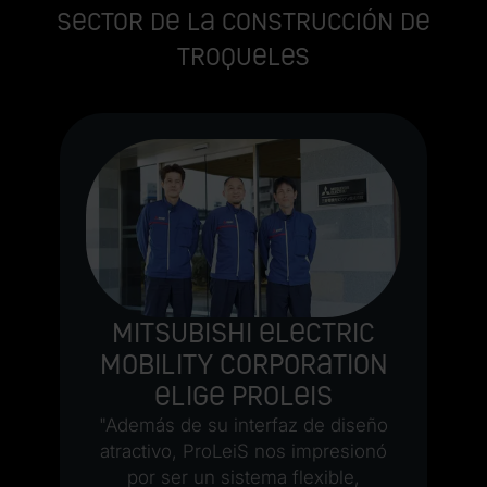
sector de la construcción de
troqueles
n
e
"
n
 a
p
la
m
en
m
ue
Mitsubishi Electric
p
Mobility Corporation
es
elige ProLeiS
H
G,
f
"Además de su interfaz de diseño
G
atractivo, ProLeiS nos impresionó
G
por ser un sistema flexible,