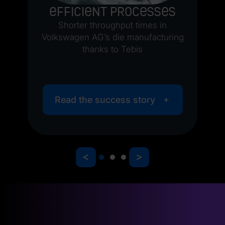
co
D
Efficient processes
os
J
Shorter throughput times in
C
Volkswagen AG’s die manufacturing
de
thanks to Tebis
us
Read the success story
<
>