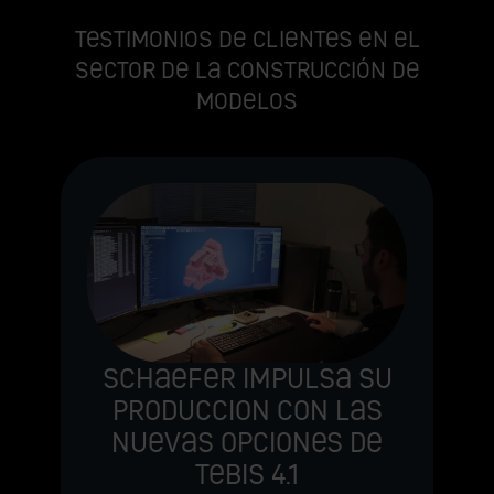
Testimonios de clientes en el
sector de la construcción de
modelos
Colaboración Tebis -
Kestermann, la
fiabilidad es la clave
Tebis fue el sistema CAM elegido
desde el principio.
"Durante todos estos años, Tebis
u
nos ha guiado y apoyado en el
s
crecimiento de nuestra empresa,
e
siempre con flexibilidad y
coherencia."