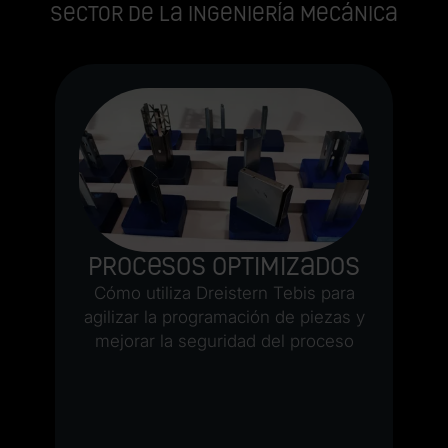
sector de la ingeniería mecánica
s
g,
Procesos optimizados
en
Cómo utiliza Dreistern Tebis para
ía
agilizar la programación de piezas y
de
mejorar la seguridad del proceso
su
os
ú
no
lf
el