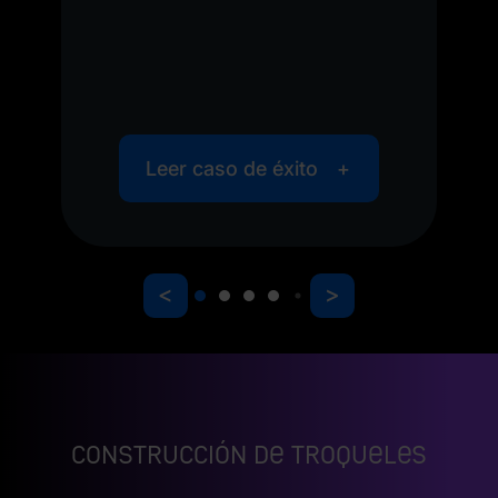
de
g,
Leer caso de éxito
<
>
Construcción de troqueles