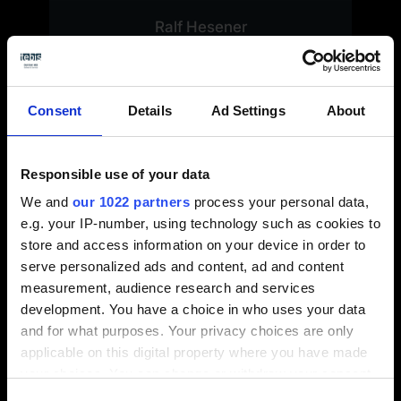
Ralf Hesener
Jefe de Ingeniería de Troqueles
GEDIA Gebrüder Dingerkus GmbH
Leer caso de éxito
Consent
Details
Ad Settings
About
Responsible use of your data
We and
our 1022 partners
process your personal data,
e.g. your IP-number, using technology such as cookies to
store and access information on your device in order to
serve personalized ads and content, ad and content
measurement, audience research and services
development. You have a choice in who uses your data
and for what purposes. Your privacy choices are only
Hauk aumenta un 15%
applicable on this digital property where you have made
su eficiencia con Tebis
your choices. You can change or withdraw your consent
any time from the Cookie Declaration or by clicking on