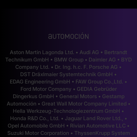
Automoción
Aston Martin Lagonda Ltd. • Audi AG • Bertrandt
Technikum GmbH • BMW Group • Daimler AG • BYD
Company Ltd. • Dr. Ing. h.c. F. Porsche AG •
DST Dräxlmaier Systemtechnik GmbH •
EDAG Engineering GmbH • FAW Group Co.,Ltd. •
Ford Motor Company • GEDIA Gebrüder
Dingerkus GmbH • General Motors • Gestamp
Automoción • Great Wall Motor Company Limited •
Hella Werkzeug-Technologiezentrum GmbH •
Honda R&D Co., Ltd. • Jaguar Land Rover Ltd., •
Opel Automobile GmbH • Rivian Automotive LLC •
Suzuki Motor Corporation • ThyssenKrupp System