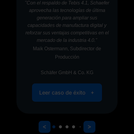
Christoph Kestermann, Director
efer
Gerente de
ma
Kestermann GmbH & Co. KG
l
y
n el
Leer caso de éxito
<
>