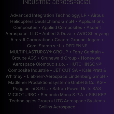
Industria aeroespacial
Advanced Integration Technology, LP • Airbus
Helicopters Deutschland GmbH • Applications
Composites • Applied Composites • Ascent
Aerospace, LLC • Aubert & Duval • AVIC Shenyang
Aircraft Corporation • Coaero Groupe Jogam •
Com. Stamp s.r.l. • DEDIENNE
MULTIPLASTURGY® GROUP • Ferry Capitain •
Groupe AGS • Grunewald Group • Honeywell
Aerospace Olomouc s.r.o. • HUTCHINSON®
Composite Industrie • JET CUT SA • Kale Pratt &
Whitney • Liebherr-Aerospace Lindenberg GmbH •
Madlener Produktionssysteme GmbH & Co. KG •
Poggipolini S.R.L. • Safran Power Units SAS
MICROTURBO • Secondo Mona S.P.A. • SIBI KEP
Technologies Group • UTC Aerospace Systems
Collins Aerospace