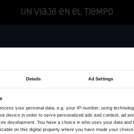
Un viaje en el tiempo
Details
Ad Settings
Ver el video / formulario de contacto
a
ocess your personal data, e.g. your IP-number, using technolog
 seleccione las cookies de preferencia para activar la vis
ur device in order to serve personalized ads and content, ad a
ces development. You have a choice in who uses your data and 
licable on this digital property where you have made your choic
Activar cookies