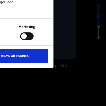
ger icon.
⬤
⬤
several meters
Marketing
⬤
ails section
.
⬤
Allow all cookies
izó ingeniería inversa de las superficies