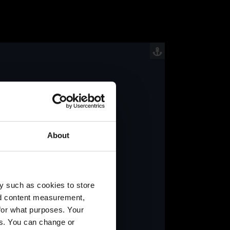
About
y such as cookies to store
ualización.
nd content measurement,
for what purposes. Your
es. You can change or