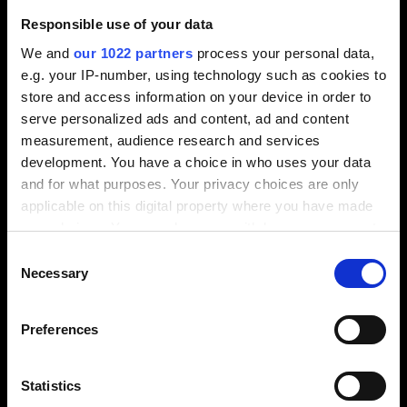
Responsible use of your data
We and
our 1022 partners
process your personal data,
e.g. your IP-number, using technology such as cookies to
store and access information on your device in order to
serve personalized ads and content, ad and content
measurement, audience research and services
development. You have a choice in who uses your data
and for what purposes. Your privacy choices are only
applicable on this digital property where you have made
your choices. You can change or withdraw your consent
any time from the Cookie Declaration or by clicking on
Consent
the Privacy trigger icon.
Necessary
Selection
⬤
If you allow, we would also like to:
⬤
Preferences
Redesbaste integrado para obtener mejores
Collect information about your geographical
⬤
location which can be accurate to within several
resultados
meters
Statistics
⬤
Identify your device by actively scanning it for