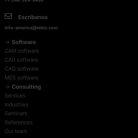
+1-248-524-0430
Escríbanos
info-america@tebis.com
Software
CAM software
CAD software
CAQ software
MES software
Consulting
Services
Industries
Seminars
References
Our team