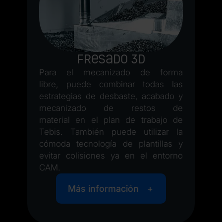
ra
 a
te
es
ón
p
Fresado 3D
re
Para el mecanizado de forma
en
libre, puede combinar todas las
estrategias de desbaste, acabado y
mecanizado de restos de
material en el plan de trabajo de
Tebis. También puede utilizar la
cómoda tecnología de plantillas y
evitar colisiones ya en el entorno
CAM.
Más información