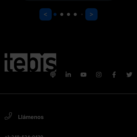
<
>
Llámenos