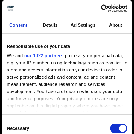
También puede comprobar las
dimensiones del
tocho
. Si se encuentran fuera de la tolerancia de su
Consent
Details
Ad Settings
About
mecanizado, puede interrumpirlo con la debida
antelación. Esto
evita roturas de herramientas
,
daños en las máquinas o peores escenarios.
Responsible use of your data
We and
our 1022 partners
process your personal data,
Comprobación y corrección de geometrías
e.g. your IP-number, using technology such as cookies to
regladas
store and access information on your device in order to
serve personalized ads and content, ad and content
measurement, audience research and services
development. You have a choice in who uses your data
and for what purposes. Your privacy choices are only
applicable on this digital property where you have made
your choices. You can change or withdraw your consent
any time from the Cookie Declaration or by clicking on
Consent
the Privacy trigger icon.
Necessary
Selection