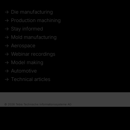
Die manufacturing
Production machining
Stay informed
Mold manufacturing
Aerospace
Webinar recordings
Model making
Automotive
Technical articles
© 2026 Tebis Technische Informationssysteme AG
Socio de
Imprint
Disclaimer of liability
Data protection
Whistleblower system