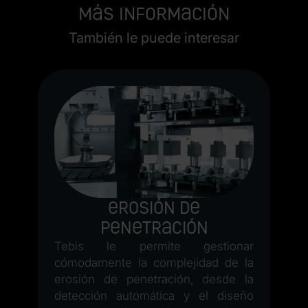
Más información
También le puede interesar
le
P
za
l
de
e
as
m
ea
m
 o
T
Erosión de
te
c
penetración
te
e
tá
C
Tebis le permite gestionar
cómodamente la complejidad de la
erosión de penetración, desde la
detección automática y el diseño