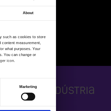
prensa diz sobre nós.
as e muitas atualizações
About
o software
geral
y such as cookies to store
nd content measurement,
for what purposes. Your
es. You can change or
ger icon.
several meters
Marketing
os com a indústria
ails section
.