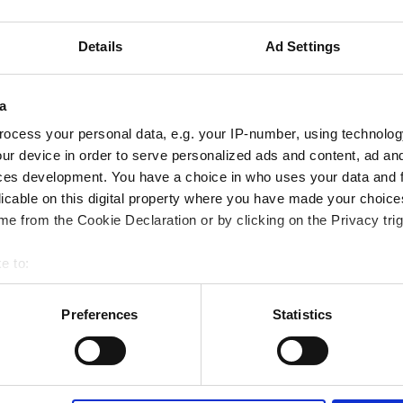
dos de imprensa,
Descubra o que a im
 para descarregar e
Relatórios, entrevist
Details
Ad Settings
de contacto
do noss
eral
Visão 
a
ocess your personal data, e.g. your IP-number, using technolog
ur device in order to serve personalized ads and content, ad a
ces development. You have a choice in who uses your data and 
licable on this digital property where you have made your choic
e from the Cookie Declaration or by clicking on the Privacy trig
e to:
bout your geographical location which can be accurate to within 
 actively scanning it for specific characteristics (fingerprinting)
Preferences
Statistics
minários relacionad
 personal data is processed and set your preferences in the
det
metalomecânica?
ur consent at any time. (Change cookie settings)
isclaimer of liability