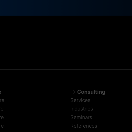
e
Consulting
re
Services
re
Industries
re
Seminars
re
References