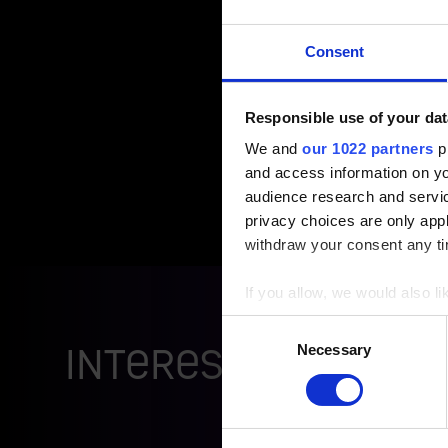
Todos os comunica
incluindo ficheiros
Consent
informações 
Visão g
Responsible use of your dat
We and
our 1022 partners
pr
and access information on yo
audience research and servi
privacy choices are only app
withdraw your consent any tim
If you allow, we would also lik
Collect information a
Consent
Identify your device by
Necessary
Interessado em se
Selection
Find out more about how your
You can change or revoke yo
Imprint
|
Data protection
|
D