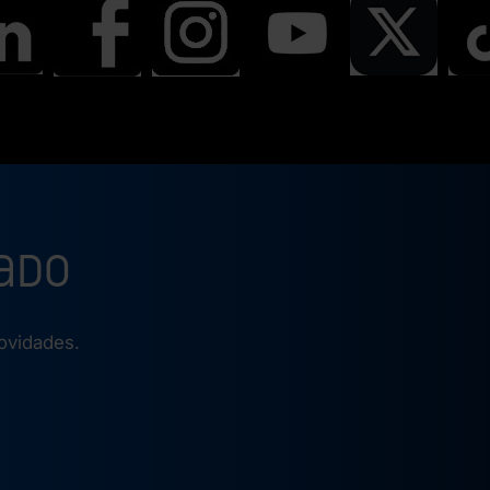
ado
novidades.