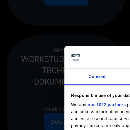
Martinsried
Werkstudent (m/w/d)
Technische
Consent
Dokumentation
Responsible use of your dat
We and
our 1022 partners
pr
Estudante estagiário
and access information on yo
audience research and servi
Detalhes
privacy choices are only app