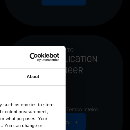
Rivoli TO
MES Application
Engineer
About
y such as cookies to store
Tempo parcial / Tempo inteiro
nd content measurement,
for what purposes. Your
Detalhes
es. You can change or