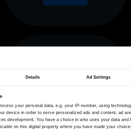
Martinsried
Werkstudent (m/w/d)
im Social Media:
Details
Ad Settings
Aufbau unserer
TikTok-Präsenz
a
ocess your personal data, e.g. your IP-number, using technolog
Estudante estagiário
ur device in order to serve personalized ads and content, ad a
ces development. You have a choice in who uses your data and 
Detalhes
licable on this digital property where you have made your choic