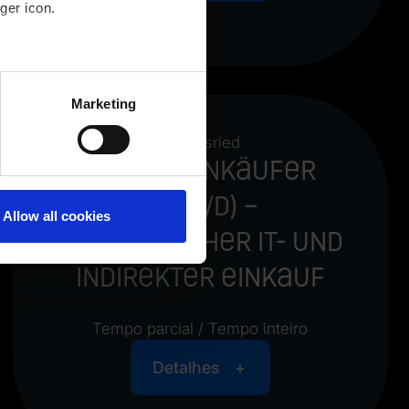
ger icon.
several meters
Marketing
ails section
.
Martinsried
Senior Einkäufer
(m/w/d) –
Allow all cookies
Strategischer IT- und
Indirekter Einkauf
Tempo parcial / Tempo inteiro
Detalhes