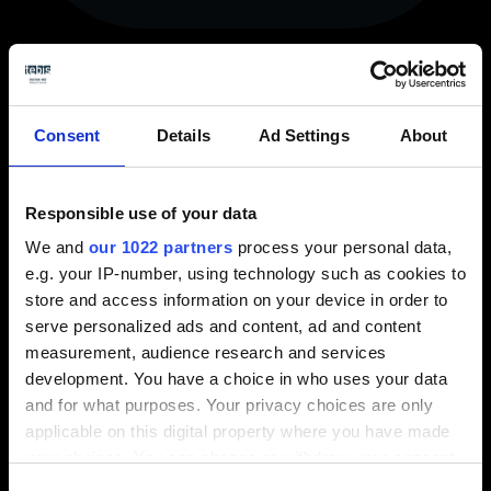
2024-05-01
Consent
Details
Ad Settings
About
Tebis: 15 Anos a Impulsionar a
Inovação na Indústria
Responsible use of your data
We and
our 1022 partners
process your personal data,
e.g. your IP-number, using technology such as cookies to
store and access information on your device in order to
serve personalized ads and content, ad and content
measurement, audience research and services
development. You have a choice in who uses your data
and for what purposes. Your privacy choices are only
applicable on this digital property where you have made
A Tebis, líder global em soluções CAD/CAM
your choices. You can change or withdraw your consent
e MÊS, celebra 15 anos de sucesso em
any time from the Cookie Declaration or by clicking on