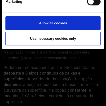
Marketing
Find out more about how your personal data is processed
and set your preferences in the
details section
.
You can change or revoke your consent at any time.
Allow all cookies
(Change cookie settings)
Imprint
|
Data protection
|
Disclaimer of liability
Use necessary cookies only
Máquinação normal à superfície (acima) ou paralela à
superfície (abaixo) para menos material residual.
Podem ser selecionados dois modos distintos no
desbaste a 5 eixos contínuos de caixas e
superfícies
, dependendo da situação: na opção
dinâmica
, a peça é maquinada a 5 eixos normais à
curvatura da superfície. Na opção
constante
, a
maquinação é a 3 eixos paralelos à curvatura da
superfície.