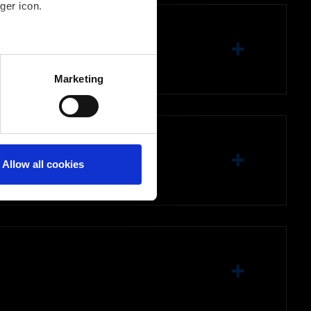
ger icon.
several meters
Marketing
ails section
.
Allow all cookies