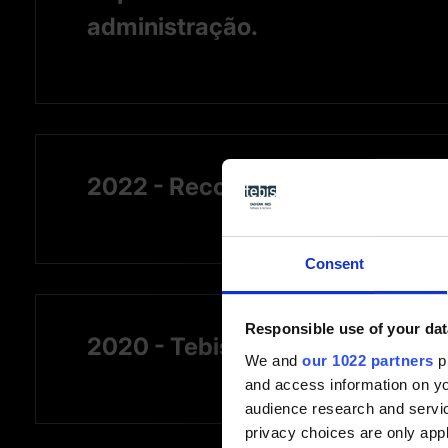
administração.
2022 - Reconhecimento como "B
Consent
Responsible use of your dat
2020 - Tebis 4.1 com uma base 
We and
our 1022 partners
pr
and access information on yo
audience research and servi
privacy choices are only app