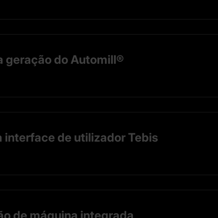
a geração do Automill®
interface de utilizador Tebis
ão de máquina integrada