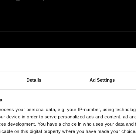
est of Consulting Mittelstand 2022"
Details
Ad Settings
a
de sistema paramétrico/associativo e u
ocess your personal data, e.g. your IP-number, using technolog
ur device in order to serve personalized ads and content, ad a
ces development. You have a choice in who uses your data and 
licable on this digital property where you have made your choic