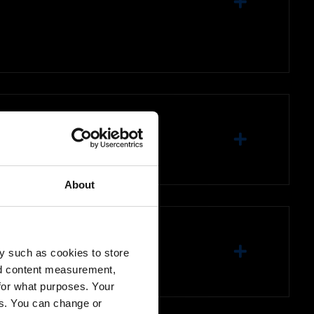
About
m núcleo sólido
y such as cookies to store
nd content measurement,
for what purposes. Your
es. You can change or