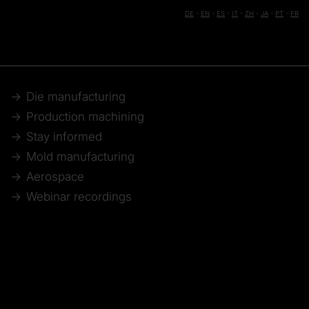
DE
-
EN
-
ES
-
IT
-
ZH
-
JA
-
PT
-
FR
Die manufacturing
Production machining
Stay informed
Mold manufacturing
Aerospace
Webinar recordings
Model making
Automotive
Technical articles