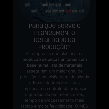
de
os
d
s
Para que serve o
d
planeamento
detalhado da
produção?
As empresas que planificam a
a.
produção de peças unitárias com
base numa lista de materiais
asseguram um maior grau de
precisão. Uma visão geral detalhada
e fluxos de trabalho claros
simplificam o controlo da produção,
o que resulta em menos erros,
tempo de processamento mais
rápido e maior flexibilidade. O MES