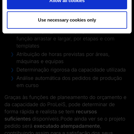
Orçamentação com base nos projetos
Allow all cookies
(Change cookie settings)
concluídos
Imprint
|
Data protection
|
Disclaimer of liability
Orçamento total previsto em valor monetário ou
Use necessary cookies only
em tarifa horária
Gestão do progresso do projeto usando a
função arrastar e largar, por etapas e com
templates
Atribuição de horas previstas por áreas,
máquinas e equipas
Determinação rigorosa da capacidade utilizada
Análise automática dos pedidos de produção
em curso
Graças às funções de planeamento do orçamento e
da capacidade do ProLeiS, pode determinar de
forma rápida e realista se tem
recursos
suficientes
disponíveis.Pode ainda ver se o projeto
pedido será
executado atempadamente
,
contribuindo assim para a satisfação dos seus