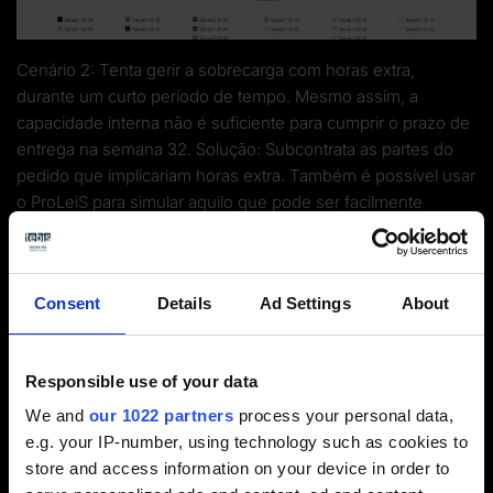
Cenário 2: Tenta gerir a sobrecarga com horas extra,
durante um curto período de tempo. Mesmo assim, a
capacidade interna não é suficiente para cumprir o prazo de
entrega na semana 32. Solução: Subcontrata as partes do
pedido que implicariam horas extra. Também é possível usar
o ProLeiS para simular aquilo que pode ser facilmente
subcontratado.
Consent
Details
Ad Settings
About
Responsible use of your data
We and
our 1022 partners
process your personal data,
e.g. your IP-number, using technology such as cookies to
store and access information on your device in order to