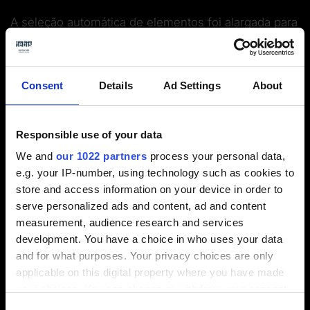
A seleção automática de elementos foi alargada para
uma maior automatização e flexibilidade. Assim
como os elementos CAM, os
elementos CAD
podem
agora ser
filtrados
por critérios específicos
, como o
Consent
Details
Ad Settings
About
tipo ou a cor do elemento, e reutilizados em funções
subsequentes.
Esta é também uma enorme vantagem em
Responsible use of your data
combinação com a nova tecnologia SmartOps. No
We and
our 1022 partners
process your personal data,
nosso exemplo, o SmartOps subdivide de forma
e.g. your IP-number, using technology such as cookies to
inteligente a peça por tipo de maquinação. Os
store and access information on your device in order to
elementos correspondentes são então
serve personalized ads and content, ad and content
automaticamente atribuídos a NCJobs adequados.
measurement, audience research and services
development. You have a choice in who uses your data
Benefícios para si
:
and for what purposes. Your privacy choices are only
Preparação ideal para CAM
applicable on this digital property where you have made
your choices. You can change or withdraw your consent
Combinação perfeita com a tecnologia Tebis
any time from the Cookie Declaration or by clicking on