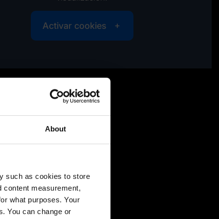
Activar cookies
rte en 5 ejes
About
y such as cookies to store
nd content measurement,
for what purposes. Your
es. You can change or