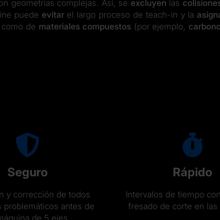
 con geometrías complejas. Así, se
excluyen
las
colisione
line puede
evitar
el largo proceso de teach-in y la
asign
co como de
materiales compuestos
(por ejemplo,
carbon
Seguro
Rápido
n y corrección de todos
Intervalos de tiempo cor
s problemáticos antes de
fresado de corte en la
máquina de 5 ejes