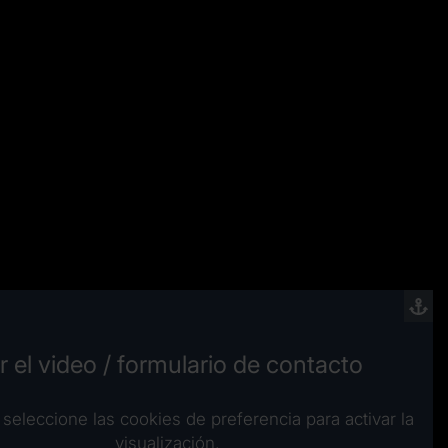
r el video / formulario de contacto
 seleccione las cookies de preferencia para activar la
visualización.