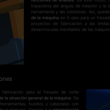
funciones de análisis
. De este modo, 
trayectoria del ángulo de rotación y la 
herramienta y las colisiones. Así, pued
de la máquina
en 5 ejes para un fresad
proyectos de fabricación a las limi
desenroscado inevitables de las máquin
iones
abricación para el fresado de corte
 de la situación general de la máquina
. De
herramientas, husillos y cabezales con
e la máquina. Gracias a la
interpolación