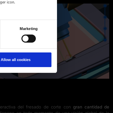
ger icon.
⬤
⬤
several meters
Marketing
⬤
ails section
.
⬤
Allow all cookies
teractiva del fresado de corte con
gran cantidad de