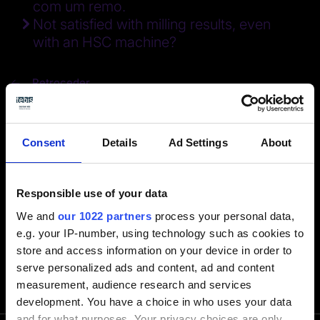
com um remo.
Not satisfied with milling results, even
with an HSC machine?
Retroceder
Consent
Details
Ad Settings
About
Responsible use of your data
We and
our 1022 partners
process your personal data,
e.g. your IP-number, using technology such as cookies to
store and access information on your device in order to
serve personalized ads and content, ad and content
measurement, audience research and services
development. You have a choice in who uses your data
and for what purposes. Your privacy choices are only