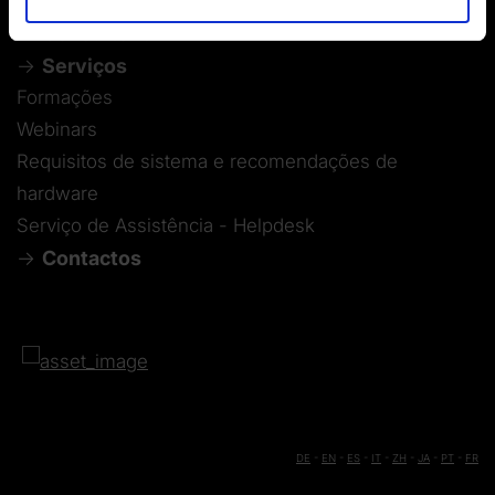
Software MES
Consultoria
Serviços
Formações
Webinars
Requisitos de sistema e recomendações de
hardware
Serviço de Assistência - Helpdesk
Contactos
DE
-
EN
-
ES
-
IT
-
ZH
-
JA
-
PT
-
FR