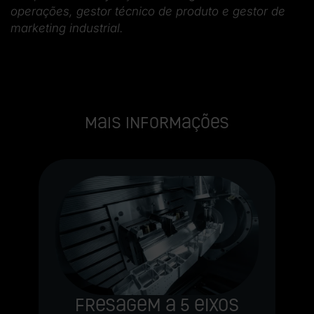
operações, gestor técnico de produto e gestor de
marketing industrial.
Mais informações
êm
A
te
u
Fresagem a 5 eixos