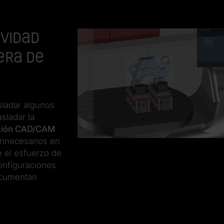
ividad
era de
sladar algunos
sladar la
ación CAD/CAM
 innecesarios en
e el esfuerzo de
configuraciones
documentan