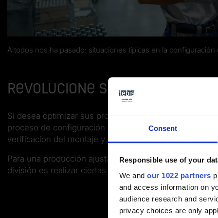
A todos nos ha pasado: situaciones típicas en la configuració
Revolucione sus procesos de 
Si desea optimizar sus procesos de configuración, nec
proceso de configuración tradicional en la producción su
Consent
verificación del montaje y del desmontaje.
Para una producción ajustada, los procesos de preparac
Responsible use of your dat
división es realizar ciertas actividades de preparación
d
We and
our 1022 partners
pr
and access information on yo
audience research and servi
privacy choices are only app