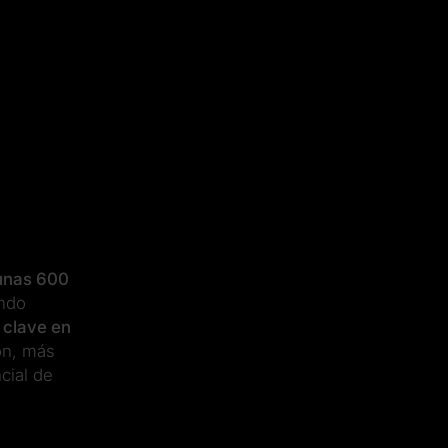
 unas 600
endo
 clave
en
ón, más
cial de