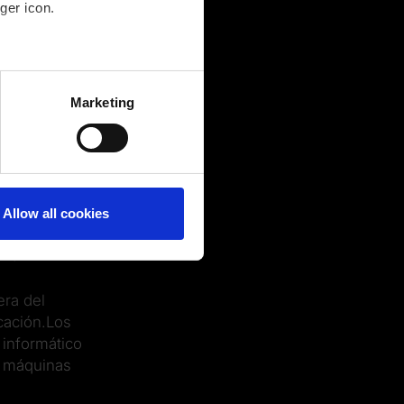
ger icon.
several meters
Marketing
ails section
.
Allow all cookies
4/7
era del
icación.Los
 informático
 máquinas