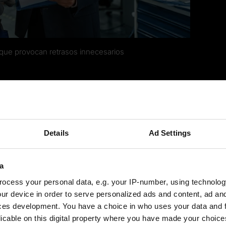
n que provocan retrasos innecesarios
configuración: Lean at the ma
esita conocer con precisión cada uno de los pasos indivi
ele incluir la preparación de la configuración, la sujeción
Details
Ad Settings
ión se dividen en tareas internas y externas..El objetivo
a
urante el tiempo productivo
siempre que sea posible.
ocess your personal data, e.g. your IP-number, using technolog
ur device in order to serve personalized ads and content, ad a
ces development. You have a choice in who uses your data and 
licable on this digital property where you have made your choic