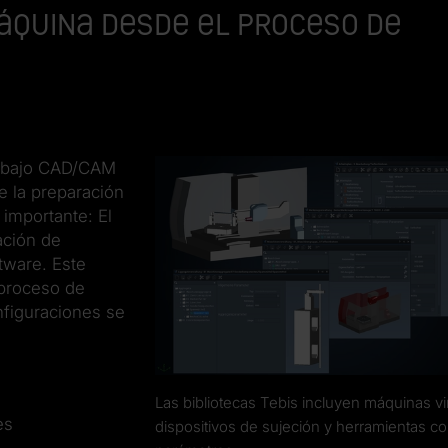
áquina desde el proceso de
rabajo CAD/CAM
te la preparación
 importante: El
ación de
tware. Este
 proceso de
nfiguraciones se
Las bibliotecas Tebis incluyen máquinas vi
es
dispositivos de sujeción y herramientas c