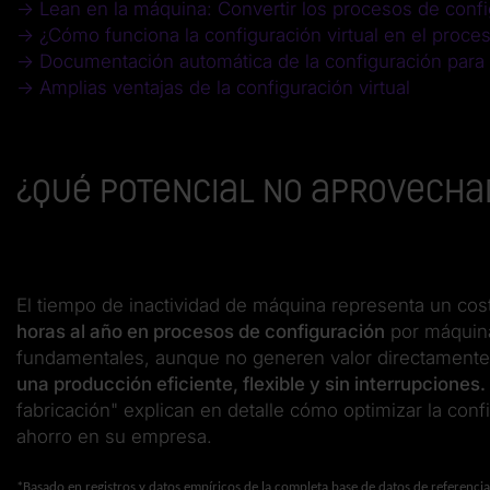
→ Lean en la máquina: Convertir los procesos de conf
→ ¿Cómo funciona la configuración virtual en el proc
→ Documentación automática de la configuración para e
→ Amplias ventajas de la configuración virtual
¿Qué potencial no aprovecha
El tiempo de inactividad de máquina representa un cos
horas al año en procesos de configuración
por máquina
fundamentales, aunque no generen valor directament
una producción eficiente, flexible y sin interrupciones.
fabricación" explican en detalle cómo optimizar la conf
ahorro en su empresa.
*Basado en registros y datos empíricos de la completa base de datos de referencia