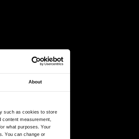
chine
duales. Un
, la
About
 de esta
y such as cookies to store
nd content measurement,
for what purposes. Your
es. You can change or