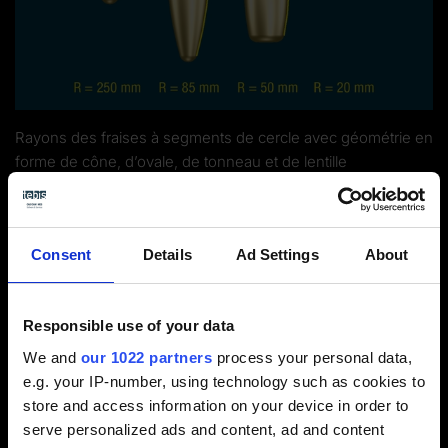
Rayons des fraises à segments de cercle avec géométrie en
forme de cône, d’ovale, de tonneau et de lentille
Voir la vidéo / formulaire de contact
Consent
Details
Ad Settings
About
Veuillez sélectionner les cookies de préférence
pour activer l'affichage.
Responsible use of your data
We and
our 1022 partners
process your personal data,
Activer les cookies
e.g. your IP-number, using technology such as cookies to
store and access information on your device in order to
serve personalized ads and content, ad and content