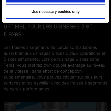
Imprint
|
Data protection
|
Disclaimer of liability
Use necessary cookies only
Optimal pour les usinages 3 et
5 axes
Les fraises à segments de cercle sont adaptées
aussi bien aux usinages 3 axes qu’aux opérations en
5 axes simultanés. Lors de l’usinage 5 axes dans
Tebis, vous profitez d’un double avantage au niveau
de la vitesse : sans effort de conception
supplémentaire, vous pouvez cliquer sur plusieurs
surfaces et les travailler avec des fraises à segments
de cercle performantes.