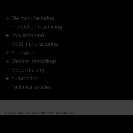
Die manufacturing
Production machining
Stay informed
Mold manufacturing
Aerospace
Webinar recordings
Model making
Automotive
Technical articles
© 2026 Tebis Technische Informationssysteme AG
Member of:
Imprint
Disclaimer of liability
Data protection
Whistleblower system