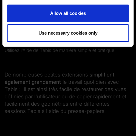
pour activer l'affichage.
You can change or revoke your consent at any time.
Allow all cookies
(Change cookie settings)
Activer les cookies
Imprint
|
Data protection
|
Disclaimer of liability
Use necessary cookies only
Utilisez l'Aide de Tebis de manière simple et pratique
De nombreuses petites extensions
simplifient
également grandement
le travail quotidien avec
Tebis : Il est ainsi très facile de restaurer des vues
définies par l'utilisateur ou de copier rapidement et
facilement des géométries entre différentes
sessions Tebis à l'aide du presse-papiers.