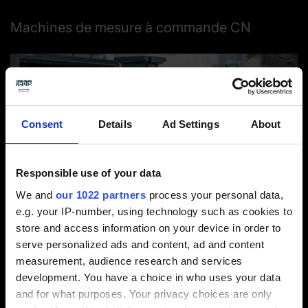
Machines de mesure à commande CN
Consent
Details
Ad Settings
About
Responsible use of your data
We and
our 1022 partners
process your personal data,
e.g. your IP-number, using technology such as cookies to
store and access information on your device in order to
serve personalized ads and content, ad and content
Créez des
parcours de mesure CN sans collision
measurement, audience research and services
pour vos machines de mesure. Pour cela, les
development. You have a choice in who uses your data
palpeurs et machines de mesure sont représentés
and for what purposes. Your privacy choices are only
en tant que
jumeaux numériques
dans les