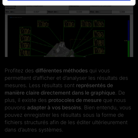
Profitez des
différentes méthodes
qui vous
permettent d’afficher et d’analyser les résultats des
mesures. Less résultats sont
représentés de
manière claire directement dans le graphique
. De
plus, il existe des
protocoles de mesure
que nous
pouvons
adapter à vos besoins
. Bien entendu, vous
pouvez enregistrer les résultats sous la forme de
fichiers structurés afin de les éditer ultérieurement
dans d’autres systèmes.