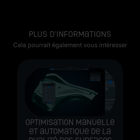
Plus d’informations
Cela pourrait également vous intéresser
v
s
r
J
s
Optimisation manuelle
p
s.
et automatique de la
s