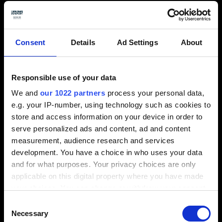
Télécharger TeamViewer
Consent
Details
Ad Settings
About
Responsible use of your data
We and
our 1022 partners
process your personal data,
e.g. your IP-number, using technology such as cookies to
Ces clients et bien d’autres
store and access information on your device in order to
serve personalized ads and content, ad and content
font confiance au support
measurement, audience research and services
Tebis.
development. You have a choice in who uses your data
and for what purposes. Your privacy choices are only
applicable on this digital property where you have made
your choices. You can change or withdraw your consent
any time from the Cookie Declaration or by clicking on
Consent
the Privacy trigger icon.
Necessary
Selection