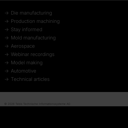
Die manufacturing
Production machining
Stay informed
Mold manufacturing
Aerospace
Webinar recordings
Model making
Automotive
Technical articles
© 2026 Tebis Technische Informationssysteme AG
Member of:
Imprint
Disclaimer of liability
Data protection
Whistleblower system