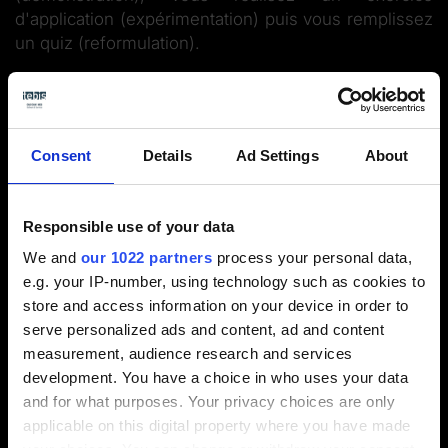
d'application (expérimentation) puis vous remplissez
un quiz (reformulation).
Nous vous invitons à apporter vos projets afin de
travailler sur des exemples concrets et d'aborder
des thématiques de votre quotidien.
Consent
Details
Ad Settings
About
Responsible use of your data
Aperçu des formations
We and
our 1022 partners
process your personal data,
e.g. your IP-number, using technology such as cookies to
store and access information on your device in order to
Nos labels et certifications
serve personalized ads and content, ad and content
measurement, audience research and services
development. You have a choice in who uses your data
and for what purposes. Your privacy choices are only
Depuis 08.2017 Depuis 11.2021
applicable on this digital property where you have made