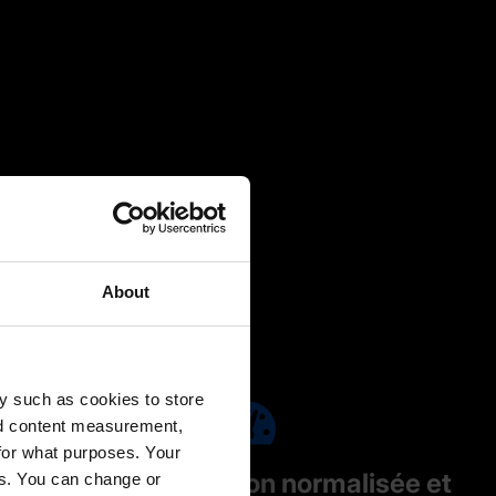
About
y such as cookies to store
nd content measurement,
for what purposes. Your
Travailler de façon normalisée et
es. You can change or