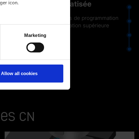
automatisée
ger icon.
⬤
Réduction des temps de programmation
⬤
Qualité de fabrication supérieure
several meters
Marketing
⬤
ails section
.
⬤
Allow all cookies
mes CN