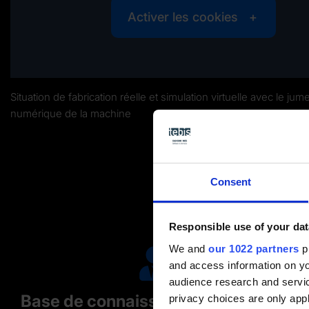
Activer les cookies
Situation de fabrication réelle et simulation virtuelle avec le jum
numérique de la machine
Consent
Responsible use of your dat
We and
our 1022 partners
pr
and access information on yo
audience research and servi
Base de connaissances contenant
privacy choices are only app