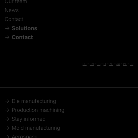
Our team
News
Contact
Solutions
Contact
DE
-
EN
-
ES
-
IT
-
ZH
-
JA
-
PT
-
FR
Die manufacturing
Production machining
Stay informed
Mold manufacturing
Aerospace