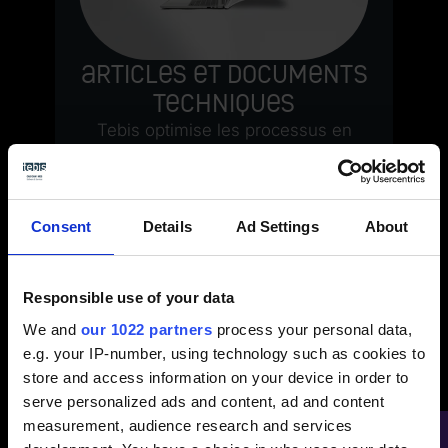
Articles et documents
techniques
Tebis optimise les processus en
fabrication d’outillages, modèles et
moules ainsi qu’en usinage de
production
Consent
Details
Ad Settings
About
Présentation générale
Responsible use of your data
We and
our 1022 partners
process your personal data,
e.g. your IP-number, using technology such as cookies to
<
>
store and access information on your device in order to
serve personalized ads and content, ad and content
measurement, audience research and services