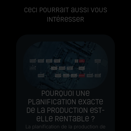
Ceci pourrait aussi vous
intéresser
s
ls
Le
ue
O.
Pourquoi une
s
planification exacte
n
o
de la production est-
ge
elle rentable ?
es
La planification de la production de