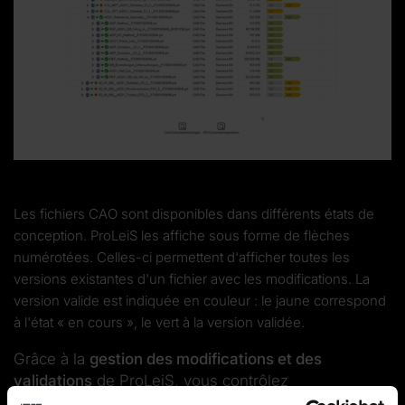
Les fichiers CAO sont disponibles dans différents états de
conception. ProLeiS les affiche sous forme de flèches
numérotées. Celles-ci permettent d'afficher toutes les
versions existantes d'un fichier avec les modifications. La
version valide est indiquée en couleur : le jaune correspond
à l'état « en cours », le vert à la version validée.
Grâce à la
gestion des modifications et des
validations
de ProLeiS, vous contrôlez
automatiquement l'utilisation des données pour