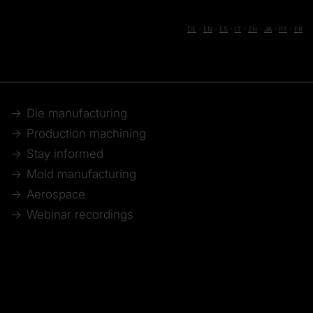
DE
-
EN
-
ES
-
IT
-
ZH
-
JA
-
PT
-
FR
Die manufacturing
Production machining
Stay informed
Mold manufacturing
Aerospace
Webinar recordings
Model making
Automotive
Technical articles