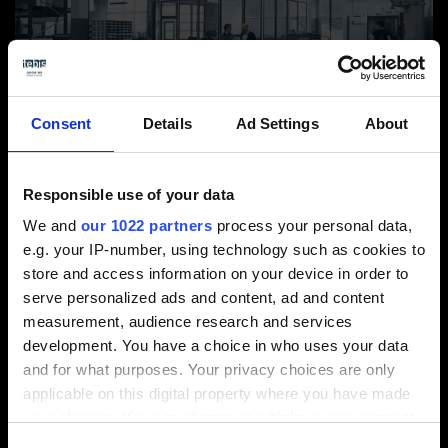
Consent
Details
Ad Settings
About
Responsible use of your data
Au cœur de la fabrication : Le nouveau bureau de FAO
We and
our 1022 partners
process your personal data,
(pièce blanche) a été placé à proximité immédiate des
e.g. your IP-number, using technology such as cookies to
machines. (© Hanser/Schröder)
store and access information on your device in order to
Processus 2,5 D :
programmation FAO externe
serve personalized ads and content, ad and content
sur Tebis, uniformisation des outils, aucune
measurement, audience research and services
reprise manuelle
development. You have a choice in who uses your data
Processus 3D :
programmation FAO externe sur
and for what purposes. Your privacy choices are only
Tebis, conception 3D avec couleurs et features
applicable on this digital property where you have made
your choices. You can change or withdraw your consent
Fabrication sans papier :
les viewers sont
any time from the Cookie Declaration or by clicking on
installés sur les machines, la documentation de