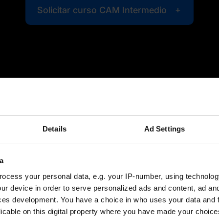
Solicitar curso CAM Intermedio
medio Tebis 4.1
Details
Ad Settings
a
 complejas (Component Class 3)
ocess your personal data, e.g. your IP-number, using technolog
ur device in order to serve personalized ads and content, ad a
ces development. You have a choice in who uses your data and 
licable on this digital property where you have made your choic