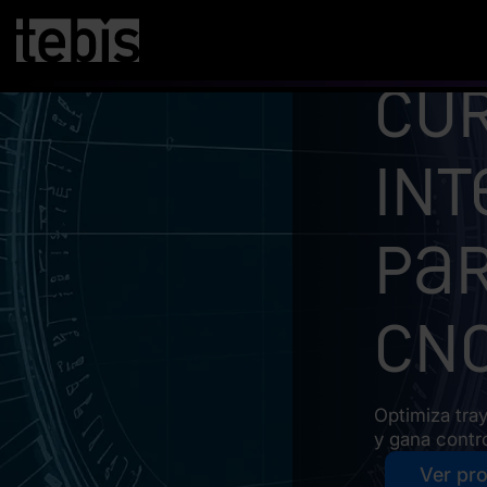
Cu
Int
pa
CNC
Optimiza tra
y gana contr
Ver pr