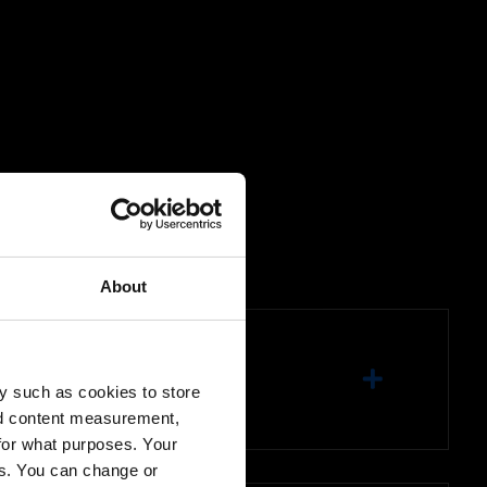
About
y such as cookies to store
nd content measurement,
for what purposes. Your
es. You can change or