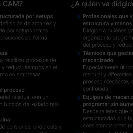
ón CAM?
¿A quién va dirigi
tructurada por setups
Profesionales que
 definición de amarres y
estructura y menos
o por setups reales
Dirigido a quienes 
operaciones de forma
organizar la program
del proceso y reduc
pieza
Técnicos que gestio
a reutilizar procesos de
mecanizado
y reducir tiempos en el
Especialmente útil p
como en empresas
residual y diferente
proceso (desbaste, 
controlada.
del proceso
rial residual con un
Equipos de mecaniz
 función del estado real
programar sin aume
Desde talleres que 
estructuradas que b
quina
consistencia entre 
 de colisiones, undercuts y