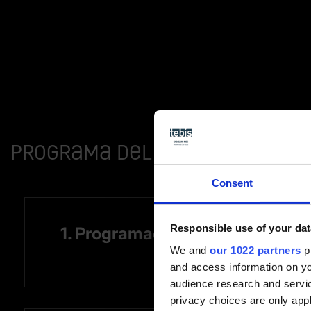
Programa del curso CAM Inter
Consent
Responsible use of your dat
1. Programación CAM de piezas
We and
our 1022 partners
pr
and access information on yo
audience research and servi
privacy choices are only app