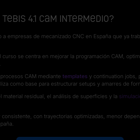
Tebis 4.1 CAM Intermedio?
o a empresas de mecanizado CNC en España que ya trab
el curso se centra en mejorar la programación CAM, opti
.
 de procesos CAM mediante
templates
y continuation jobs, 
iliza como base para estructurar setups y amarres de for
aterial residual, el análisis de superficies y la
simulac
 consistente, con trayectorias optimizadas, menor depen
spaña.