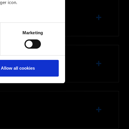
ger icon.
several meters
Marketing
ails section
.
Allow all cookies