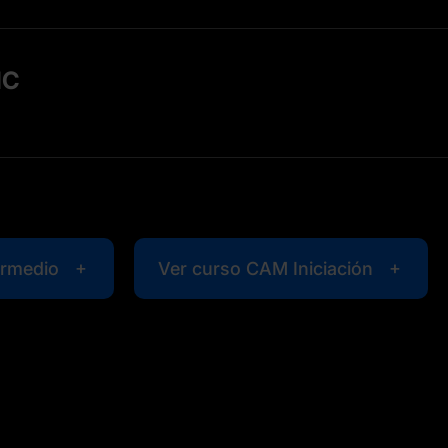
NC
ermedio
Ver curso CAM Iniciación