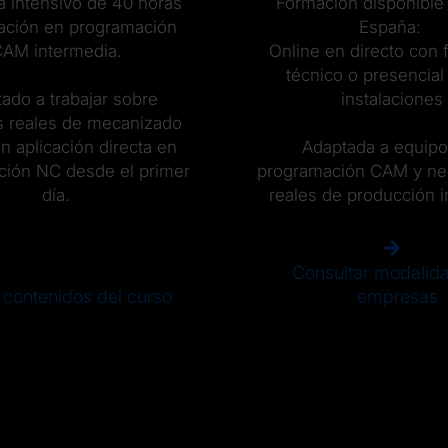
 intensivo de 40 horas
Formación disponible
ación en programación
España:
AM intermedia.
Online en directo con
técnico o presencial
tado a trabajar sobre
instalaciones
 reales de mecanizado
 aplicación directa en
Adaptada a equipo
ción NC desde el primer
programación CAM y ne
día.
reales de producción in
Consultar modalid
 contenidos del curso
empresas