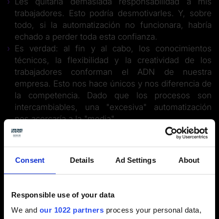
Les quitaría demasiada responsabilidad a mis
trabajadores. Esto podría desmotivarles. Y, sobre
todo, si la automatización no funcionara, habría
echado a perder toda esta confianza.
Es verdad: al fin y al cabo, los conocimientos
técnicos, la flexibilidad y la creatividad de los
trabajadores conforman el ADN de nuestra
empresa. Esto nos hace únicos y nos diferencia de
la competencia. Dado que los procesos son
intercambiables, una "excesiva" automatización
nos acercaría a la "media".
La seguridad y la automatización no son
compatibles. Es como la conducción autónoma:
aunque considero que las funciones automáticas
Consent
Details
Ad Settings
About
integradas facilitan la conducción, en último
término quiero mantener siempre el control.
Responsible use of your data
We and
our 1022 partners
process your personal data,