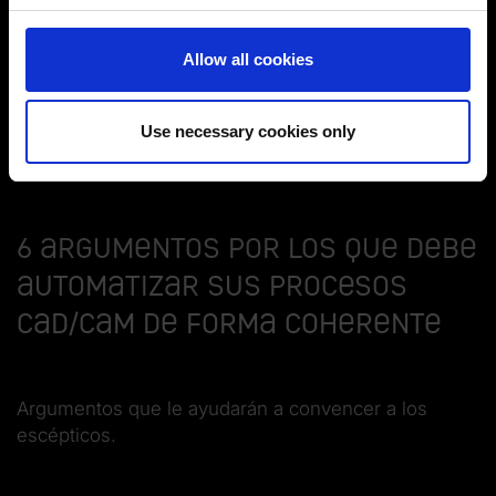
No se trata de automatizar "todo". Identifique los
You can change or revoke your consent at any time.
Allow all cookies
ámbitos en los que realmente merezca la pena la
(Change cookie settings)
automatización CAD/CAM, y proceda a
Imprint
|
Data protection
|
Disclaimer of liability
automatizarlos de forma integral y coherente. El
Use necessary cookies only
secreto está en los detalles.
6 argumentos por los que debe
automatizar sus procesos
CAD/CAM de forma coherente
Argumentos que le ayudarán a convencer a los
escépticos.