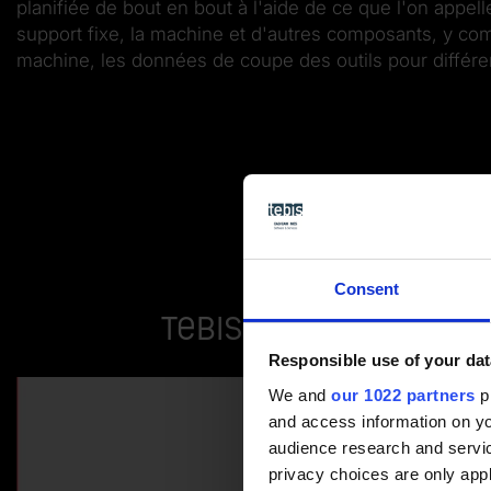
planifiée de bout en bout à l'aide de ce que l'on appe
support fixe, la machine et d'autres composants, y co
machine, les données de coupe des outils pour différen
Consent
Tebis peut contrôle
Responsible use of your dat
We and
our 1022 partners
pr
and access information on yo
audience research and servi
privacy choices are only app