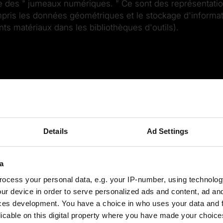
lle des " jumeaux numériques. " Ce sont des représentati
mpris les données géométriques et le stockage d'informat
ts matériaux dans les bibliothèques d'outils).
Details
Ad Settings
r entièrement toutes les opér
a
ocess your personal data, e.g. your IP-number, using technolog
ur device in order to serve personalized ads and content, ad a
ces development. You have a choice in who uses your data and 
licable on this digital property where you have made your choic