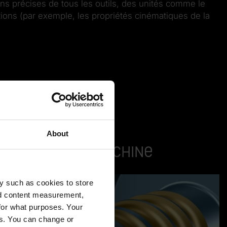
ons précises de tous les outils, des unités comme le
ions (par exemple, les propriétés cinématiques de la
About
ations de la machine
y such as cookies to store
nd content measurement,
for what purposes. Your
es. You can change or