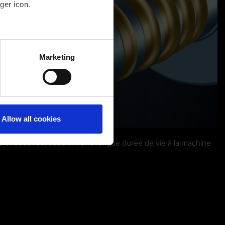
ger icon.
several meters
Marketing
ails section
.
Allow all cookies
e et décentré, assurant une longue durée de vie à la machine