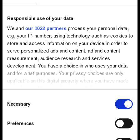
Responsible use of your data
We and
our 1022 partners
process your personal data,
e.g. your IP-number, using technology such as cookies to
Exemple pratique de posage multiple avec
store and access information on your device in order to
système de bridage à référence unique
serve personalized ads and content, ad and content
measurement, audience research and services
development. You have a choice in who uses your data
Voir la vidéo / formulaire de contact
and for what purposes. Your privacy choices are only
applicable on this digital property where you have made
Veuillez sélectionner les cookies de préférence
your choices. You can change or withdraw your consent
pour activer l'affichage.
any time from the Cookie Declaration or by clicking on
Consent
the Privacy trigger icon.
Necessary
Selection
⬤
Activer les cookies
If you allow, we would also like to:
⬤
Preferences
Collect information about your geographical
⬤
location which can be accurate to within several