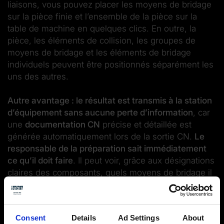
liaisons, vous pouvez placer les moyens de bridage
sur la pièce finie et l’ensemble de la pièce sur la
table de machine en quelques clics. En outre, la
pièce, les éléments de collision, les groupes de
moyens de bridage et les éléments de bridage
individuels peuvent être positionnés séparément les
uns des autres.
Autre avantage : le résultat est transmis à la station
d’équipement sans aucune perte d’information
, car
une
documentation CN
précise et détaillée est
générée automatiquement lors de la sortie CN.
Le
responsable de la préparation sait immédiatement
ce qu’il doit faire
. Il peut voir, grâce aux désignations
claires des composants, quels moyens de bridage il
doit utiliser, de combien de dispositifs il a besoin et
comment les positionner.
Consent
Details
Ad Settings
About