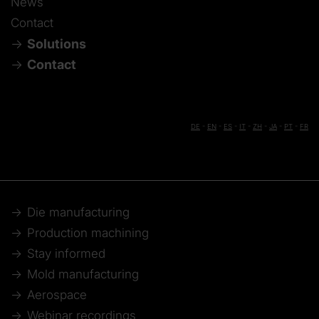
News
Contact
Solutions
Contact
DE
-
EN
-
ES
-
IT
-
ZH
-
JA
-
PT
-
FR
Die manufacturing
Production machining
Stay informed
Mold manufacturing
Aerospace
Webinar recordings