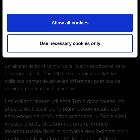
and set your preferences in the
details section
.
You can change or revoke your consent at any time.
Allow all cookies
(Change cookie settings)
Imprint
|
Data protection
|
Disclaimer of liability
Use necessary cookies only
Le tableau de bord central de la Huayra représenté dans
l’environnement Tebis V4.0. Le contrôle complet des
collisions permet de gérer les différentes positions de
manière réaliste dans la machine.
Les collaborateurs utilisent Tebis dans toutes les
phases de travail, de la planification initiale aux
séquences de production avancées. « Tebis s’est
imposé à juste titre comme une référence
incontournable dans le domaine des logiciels pour
machines CN », affirme M. Meschiari. « Nous