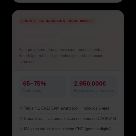
LÍNEA 2 · DG INDUSTRIA · BDNS 899889
Industria 4.0 / Digitalización
industrial 2026
Para proyectos más ambiciosos: máquina virtual,
SmartOps, robótica, gemelo digital o fabricación
avanzada.
65–75%
2.950.000€
% de ayuda
Presupuesto convocatoria
Tebis 4.1 CAD/CAM avanzado + módulos 5 ejes
✓
SmartOps — automatización del proceso CAD/CAM
✓
Máquina virtual y simulación CNC (gemelo digital)
✓