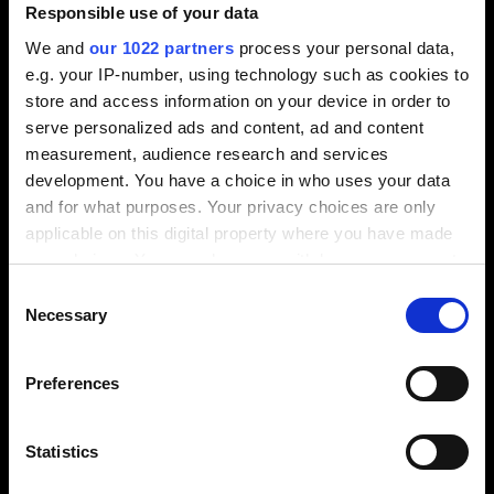
Responsible use of your data
We and
our 1022 partners
process your personal data,
Máquina virtual y simulación CNC
e.g. your IP-number, using technology such as cookies to
store and access information on your device in order to
Gemelo digital del proceso de mecanizado: simulación
serve personalized ads and content, ad and content
de trayectorias, detección de colisiones y validación
measurement, audience research and services
completa antes de fabricar. Encaje prioritario en la
convocatoria Industria 4.0.
development. You have a choice in who uses your data
and for what purposes. Your privacy choices are only
I4.0 · GEMELO DIGITAL
PYMES
applicable on this digital property where you have made
your choices. You can change or withdraw your consent
any time from the Cookie Declaration or by clicking on
Consent
the Privacy trigger icon.
Necessary
Selection
If you allow, we would also like to:
ProLeiS MES
Preferences
Collect information about your geographical
MES para planificación de producción, control de
location which can be accurate to within several
órdenes, trazabilidad completa y visibilidad en tiempo
meters
Statistics
real del proceso industrial.
Identify your device by actively scanning it for