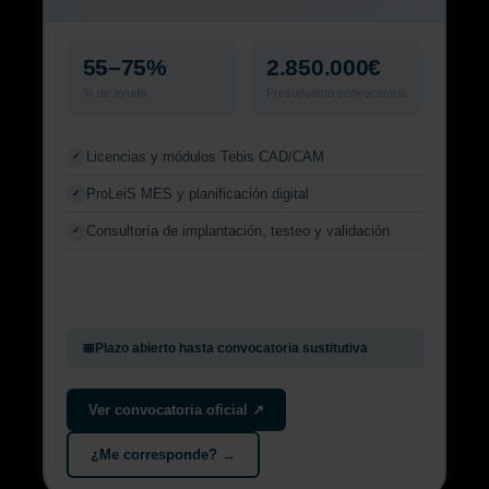
55–75%
2.850.000€
% de ayuda
Presupuesto convocatoria
Licencias y módulos Tebis CAD/CAM
✓
ProLeiS MES y planificación digital
✓
Consultoría de implantación, testeo y validación
✓
📅
Plazo abierto hasta convocatoria sustitutiva
Ver convocatoria oficial ↗
¿Me corresponde? →