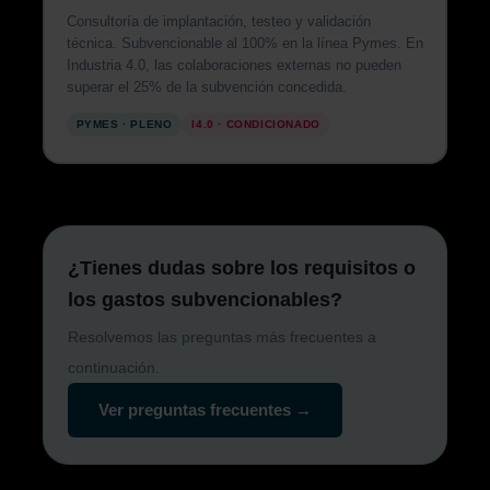
Consultoría de implantación, testeo y validación
técnica. Subvencionable al 100% en la línea Pymes. En
Industria 4.0, las colaboraciones externas no pueden
superar el 25% de la subvención concedida.
PYMES · PLENO
I4.0 · CONDICIONADO
¿Tienes dudas sobre los requisitos o
los gastos subvencionables?
Resolvemos las preguntas más frecuentes a
continuación.
Ver preguntas frecuentes →