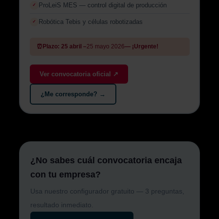
ProLeiS MES — control digital de producción
✓
Robótica Tebis y células robotizadas
✓
⏰
Plazo: 25 abril –
25 mayo 2026
— ¡Urgente!
Ver convocatoria oficial ↗
¿Me corresponde? →
¿No sabes cuál convocatoria encaja
con tu empresa?
Usa nuestro configurador gratuito — 3 preguntas,
resultado inmediato.