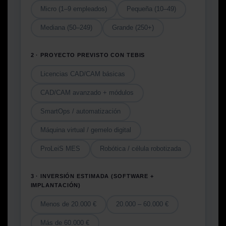
Micro (1–9 empleados)
Pequeña (10–49)
Mediana (50–249)
Grande (250+)
2 · PROYECTO PREVISTO CON TEBIS
Licencias CAD/CAM básicas
CAD/CAM avanzado + módulos
SmartOps / automatización
Máquina virtual / gemelo digital
ProLeiS MES
Robótica / célula robotizada
3 · INVERSIÓN ESTIMADA (SOFTWARE +
IMPLANTACIÓN)
Menos de 20.000 €
20.000 – 60.000 €
Más de 60.000 €