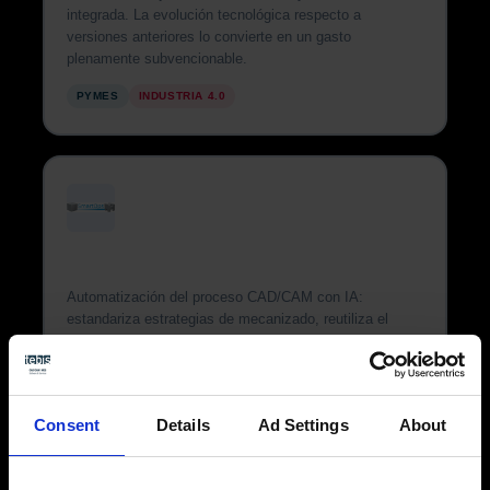
integrada. La evolución tecnológica respecto a
versiones anteriores lo convierte en un gasto
plenamente subvencionable.
PYMES
INDUSTRIA 4.0
SmartOps
Automatización del proceso CAD/CAM con IA:
estandariza estrategias de mecanizado, reutiliza el
conocimiento del taller y acelera la generación de
programas NC.
I4.0 · MUY ALTO ENCAJE
Consent
Details
Ad Settings
About