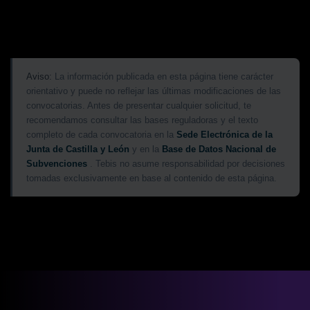
Aviso:
La información publicada en esta página tiene carácter
orientativo y puede no reflejar las últimas modificaciones de las
convocatorias. Antes de presentar cualquier solicitud, te
recomendamos consultar las bases reguladoras y el texto
completo de cada convocatoria en la
Sede Electrónica de la
Junta de Castilla y León
y en la
Base de Datos Nacional de
Subvenciones
. Tebis no asume responsabilidad por decisiones
tomadas exclusivamente en base al contenido de esta página.