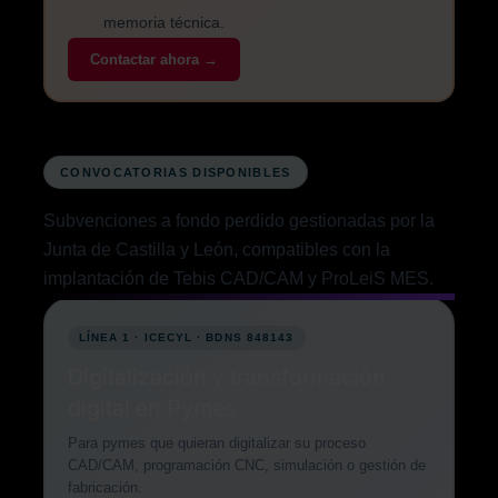
memoria técnica.
Contactar ahora →
CONVOCATORIAS DISPONIBLES
Subvenciones a fondo perdido gestionadas por la
Junta de Castilla y León, compatibles con la
implantación de Tebis CAD/CAM y ProLeiS MES.
LÍNEA 1 · ICECYL · BDNS 848143
Digitalización y transformación
digital en Pymes
Para pymes que quieran digitalizar su proceso
CAD/CAM, programación CNC, simulación o gestión de
fabricación.