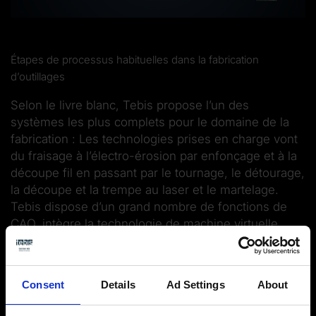
Étapes de processus habituelles dans la fabrication
d’outillages
Selon le livre blanc, Tebis propose l’un des
systèmes les plus complets pour le domaine de la
fabrication : Les technologies prises en charge vont
du fraisage à l’électro-érosion par enfonçage et à la
découpe fil en passant par le tournage, le détourage,
la découpe et la trempe au laser et le martelage.
Tebis dispose d’un grand nombre de fonctions de
CAO, intègre la technologie de machine virtuelle,
propose des bibliothèques de processus et une
programmation standardisée à base de modèles.
Celles-ci peuvent être étendues via le système SEF
Consent
Details
Ad Settings
About
de ProLeiS pour la gestion des données et de la
fabrication. Les produits logiciels couvrent ainsi les