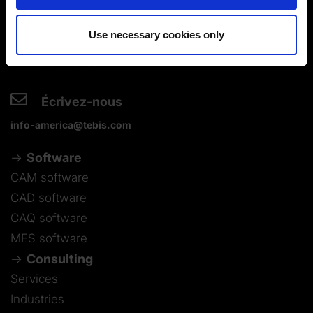
(Change cookie settings)
Contactez-nous par téléphone
Imprint
|
Data protection
|
Disclaimer of liability
Use necessary cookies only
+1-248-524-0430
Écrivez-nous
info-america@tebis.com
Software
CAM software
CAD software
CAQ software
MES software
Consulting
Services
Industries