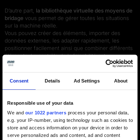
D’autre part,
la bibliothèque virtuelle des moyens de
bridage
vous permet de gérer toutes les situations
sur la machine réelle.
Vous pouvez créer des éléments, importer des
données externes, les adapter rapidement, les
positionner facilement ainsi que combiner différents
éléments. Le contrôle de la faisabilité est
automatique.
Consent
Details
Ad Settings
About
Responsible use of your data
Voir la vidéo / formulaire de contact
We and
our 1022 partners
process your personal data,
Veuillez sélectionner les cookies de préférence
e.g. your IP-number, using technology such as cookies to
pour activer l'affichage.
store and access information on your device in order to
serve personalized ads and content, ad and content