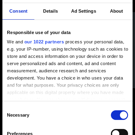
Consent
Details
Ad Settings
About
Responsible use of your data
We and
our 1022 partners
process your personal data,
e.g. your IP-number, using technology such as cookies to
store and access information on your device in order to
serve personalized ads and content, ad and content
measurement, audience research and services
development. You have a choice in who uses your data
and for what purposes. Your privacy choices are only
applicable on this digital property where you have made
Directeur commercial
your choices. You can change or withdraw your consent
any time from the Cookie Declaration or by clicking on
Consent
the Privacy trigger icon.
Necessary
Selection
Guillaume Bansard
If you allow, we would also like to:
Preferences