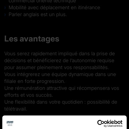
commercial orienté technique
Mobilité avec déplacement en itinérance
Parler anglais est un plus.
Les avantages
Vous serez rapidement impliqué dans la prise de
décisions et bénéficierez de l’autonomie requise
pour assumer pleinement vos responsabilités.
Vous intégrerez une équipe dynamique dans une
filiale en forte progression.
Une rémunération attractive qui récompensera vos
efforts et vos succès.
Une flexibilité dans votre quotidien : possibilité de
télétravail.