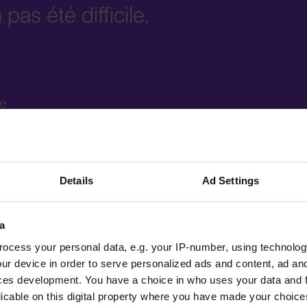
pas été difficile.
ne
Details
Ad Settings
a
ocess your personal data, e.g. your IP-number, using technolog
ur device in order to serve personalized ads and content, ad a
ces development. You have a choice in who uses your data and 
licable on this digital property where you have made your choic
t-Custom remarquera très
Cependant, l'apparence de 