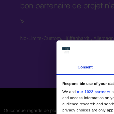
bon partenaire de projet n'a 
No-Limits-Custom, Hüffenhardt , Allemag
Consent
Responsible use of your dat
We and
our 1022 partners
pr
and access information on yo
audience research and servi
privacy choices are only app
Quiconque regarde de plus près le succès de No-Limi