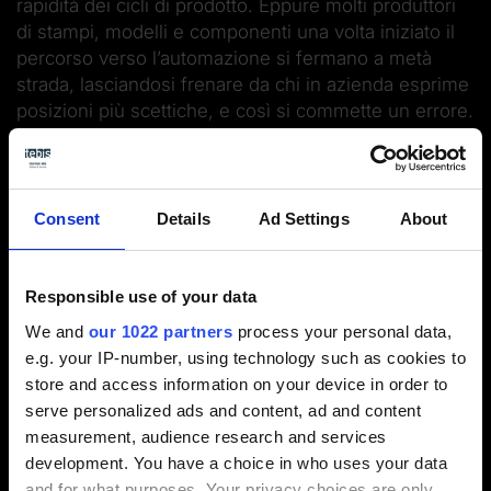
rapidità dei cicli di prodotto. Eppure molti produttori
di stampi, modelli e componenti una volta iniziato il
percorso verso l’automazione si fermano a metà
strada, lasciandosi frenare da chi in azienda esprime
posizioni più scettiche, e così si commette un errore.
Anzi, sei. Te li raccontiamo tutti in questo webinar.
Consent
Details
Ad Settings
About
Responsible use of your data
We and
our 1022 partners
process your personal data,
e.g. your IP-number, using technology such as cookies to
store and access information on your device in order to
serve personalized ads and content, ad and content
measurement, audience research and services
development. You have a choice in who uses your data
and for what purposes. Your privacy choices are only