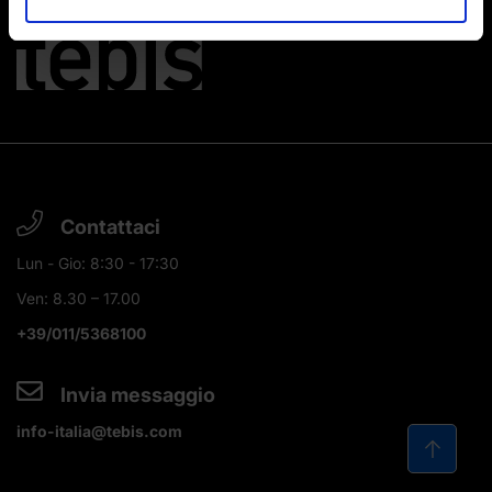
Contattaci
Lun - Gio: 8:30 - 17:30
Ven: 8.30 – 17.00
+39/011/5368100
Invia messaggio
info-italia@tebis.com