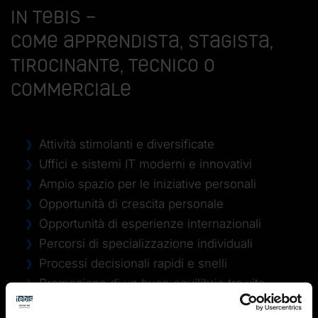
in Tebis –
come apprendista, stagista,
tirocinante, tecnico o
commerciale
Attività stimolanti e diversificate
Uffici e sistemi IT moderni e innovativi
Ampio spazio per le iniziative personali
Opportunità di crescita personale
Opportunità di esperienze internazionali
Percorsi di specializzazione individuali
Processi decisionali rapidi e snelli
Promozione di un buon equilibrio tra vita
professionale e vita privata