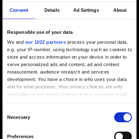
Ambiente di lavoro aperto e rilassato
Atmosfera altamente professionale, basata sulla
Consent
Details
Ad Settings
About
stima reciproca e sulla solidarietà
Rispetto reciproco tra dirigenza e collaboratori
Responsible use of your data
Impegno a livello sociale e comunitario
We and
our 1022 partners
process your personal data,
e.g. your IP-number, using technology such as cookies to
store and access information on your device in order to
serve personalized ads and content, ad and content
measurement, audience research and services
development. You have a choice in who uses your data
and for what purposes. Your privacy choices are only
applicable on this digital property where you have made
your choices. You can change or withdraw your consent
any time from the Cookie Declaration or by clicking on
Consent
the Privacy trigger icon.
Necessary
Selection
If you allow, we would also like to:
Preferences