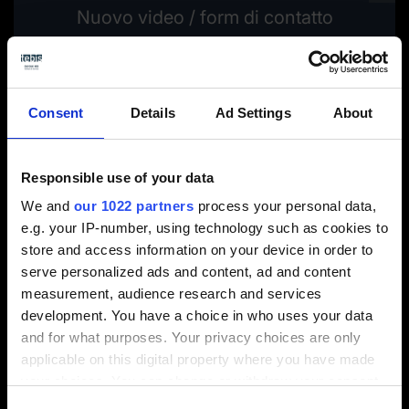
Nuovo video / form di contatto
Seleziona le preferenze dei cookies per attivare
la visualizzazione.
Consent
Details
Ad Settings
About
Attiva i cookies
Responsible use of your data
We and
our 1022 partners
process your personal data,
Dal wireframe al modello di superficie in modo automatico:
e.g. your IP-number, using technology such as cookies to
stabilire il grado di aderenza del wireframe, progettare le
store and access information on your device in order to
curve, calcolare le superfici e valutarne la qualità, tutto in un
serve personalized ads and content, ad and content
batter d’occhio.
measurement, audience research and services
development. You have a choice in who uses your data
and for what purposes. Your privacy choices are only
applicable on this digital property where you have made
your choices. You can change or withdraw your consent
any time from the Cookie Declaration or by clicking on