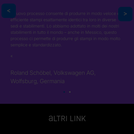
>
>
Il nuovo processo consente di produrre in modo veloce ed
efficiente stampi esattamente identici tra loro in diverse
sedi e stabilimenti. Lo abbiamo adottato in molti dei nostri
stabilimenti in tutto il mondo – anche in Messico, questo
processo ci permette di produrre gli stampi in modo molto
semplice e standardizzato.
Roland Schöbel, Volkswagen AG,
Wolfsburg, Germania
Altri link