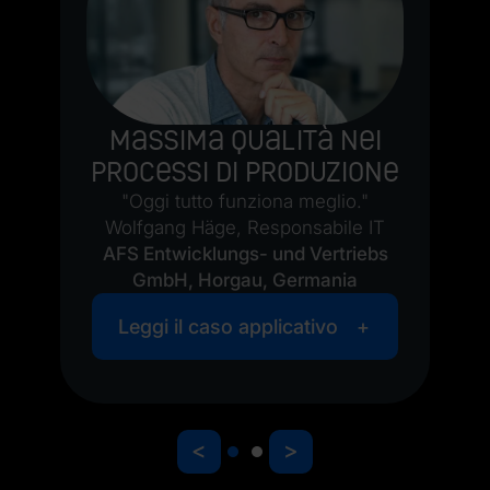
Massima qualità nei
e
processi di produzione
la
n
"Oggi tutto funziona meglio."
ne
C
Wolfgang Häge, Responsabile IT
AFS Entwicklungs- und Vertriebs
GmbH, Horgau, Germania
Leggi il caso applicativo
<
>