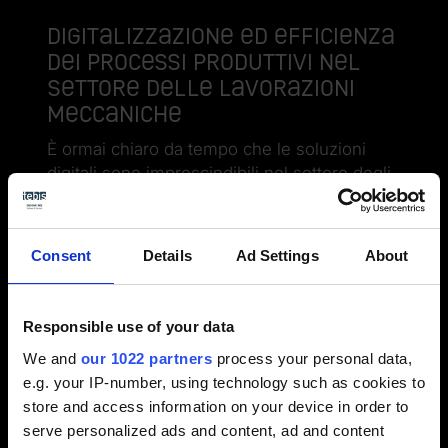
Digitalizzazione ed efficienza
dei processi produttivi nel
settore delle lavorazioni
meccaniche
È ormai chiaro da tempo che le soluzioni
digitali sono imprescindibili nel settore degli
stampi e delle lavorazioni meccaniche. Ma
cosa può offrire una visione completa? Quali
sono gli interventi adatti alla tua azienda?
Consent
Details
Ad Settings
About
Abbiamo creato una guida specifica per il
settore, che illustra in modo molto specifico
come avviare un processo di digitalizzazione
Responsible use of your data
ben pianificato utilizzando le risorse...
We and
our 1022 partners
process your personal data,
e.g. your IP-number, using technology such as cookies to
Maggiori informazioni
store and access information on your device in order to
serve personalized ads and content, ad and content