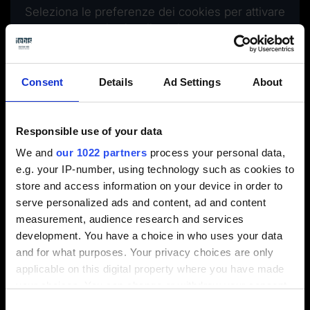
Seleziona le preferenze dei cookies per attivare
la visualizzazione.
Attiva i cookies
Consent
Details
Ad Settings
About
Responsible use of your data
Esempio pratico di attrezzaggio multiplo
We and
our 1022 partners
process your personal data,
e.g. your IP-number, using technology such as cookies to
store and access information on your device in order to
serve personalized ads and content, ad and content
Nuovo video / form di contatto
measurement, audience research and services
development. You have a choice in who uses your data
Seleziona le preferenze dei cookies per attivare
and for what purposes. Your privacy choices are only
la visualizzazione.
applicable on this digital property where you have made
your choices. You can change or withdraw your consent
Attiva i cookies
any time from the Cookie Declaration or by clicking on
Consent