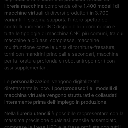
libreria macchine
comprende oltre
1.400 modelli di
macchine virtuali
di diversi produttori
in 3.700
varianti
. Il sistema supporta l’intero spettro dei
controlli numerici CNC disponibili in commercio e
tutte le tipologie di macchina CNC più comuni, tra cui
macchine a più assi complesse, macchine
multifunzione come le unità di tornitura-fresatura,
torni con mandrini principali e secondari, macchine
per la foratura profonda e robot antropomorfi con
assi supplementari.
Le
personalizzazioni
vengono digitalizzate
direttamente in loco.
I postprocessori e i modelli di
macchina virtuale vengono strutturati e collaudati
interamente prima dell’impiego in produzione
.
Nella
libreria utensili
è possibile rappresentare con la
massima precisione qualsiasi utensile assemblato,
comprese le frese HPC e le frese profilate con tutti i