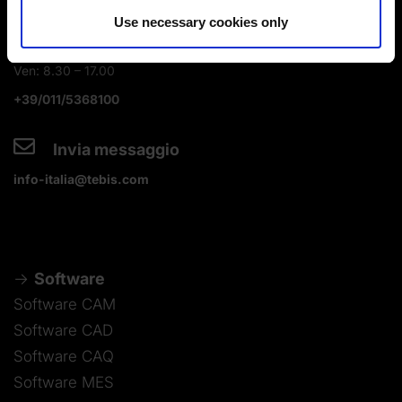
Contattaci
Use necessary cookies only
Lun - Gio: 8:30 - 17:30
Ven: 8.30 – 17.00
+39/011/5368100
Invia messaggio
info-italia@tebis.com
Software
Software CAM
Software CAD
Software CAQ
Software MES