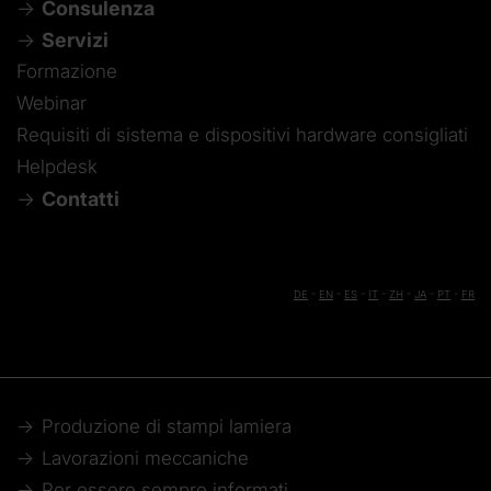
Consulenza
Servizi
Formazione
Webinar
Requisiti di sistema e dispositivi hardware consigliati
Helpdesk
Contatti
DE
-
EN
-
ES
-
IT
-
ZH
-
JA
-
PT
-
FR
Produzione di stampi lamiera
Lavorazioni meccaniche
Per essere sempre informati