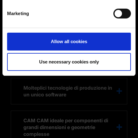
Identify your device by actively scanning it for
specific characteristics (fingerprinting)
Marketing
Find out more about how your personal data is processed
and set your preferences in the
details section
.
You can change or revoke your consent at any time.
Allow all cookies
(Change cookie settings)
Imprint
|
Data protection
|
Disclaimer of liability
Sistemi CAD CAM
Use necessary cookies only
Molteplici tecnologie di produzione in
un unico software
CAM CAM ideale per componenti di
grandi dimensioni e geometrie
complesse