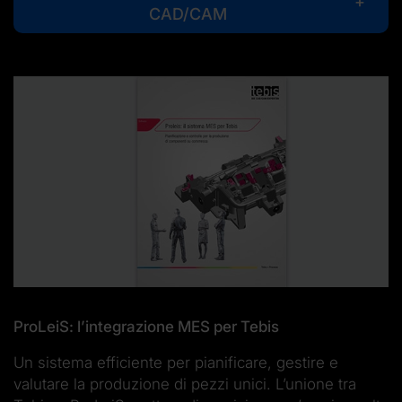
CAD/CAM
ProLeiS: l’integrazione MES per Tebis
Un sistema efficiente per pianificare, gestire e
valutare la produzione di pezzi unici. L’unione tra