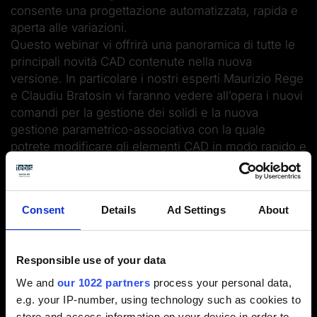
consente una progettazione automatizzata, rapida e
aperta alle variazioni.
Questo webinar vi offrirà una panoramica di tutte le
principali novità CAD contenute nella nuova
versione. In particolare i nostri esperti Maurizio Rege
e Claudiu Bratosin vi faranno vedere all’opera i nuovi
comandi per la gestione dei solidi e la nuova
gestione parametrico-associativa con la quale
potrete modificare gli elementi CAD in modo rapido e
automatizzare le procedure più ripetitive di
preparazione alla produzione mediante la creazione
dei template.
Consent
Details
Ad Settings
About
Responsible use of your data
We and
our 1022 partners
process your personal data,
e.g. your IP-number, using technology such as cookies to
store and access information on your device in order to