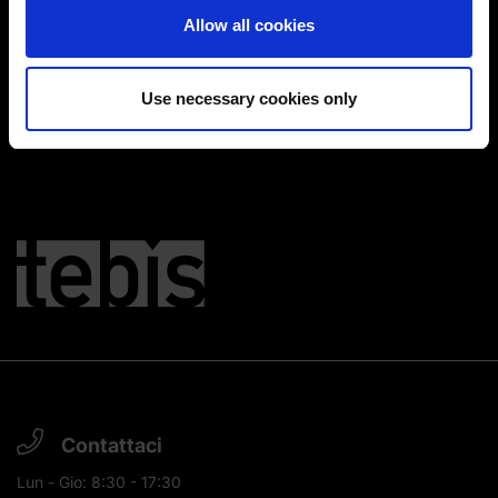
You can change or revoke your consent at any time.
Allow all cookies
(Change cookie settings)
Imprint
|
Data protection
|
Disclaimer of liability
Use necessary cookies only
Contattaci
Lun - Gio: 8:30 - 17:30