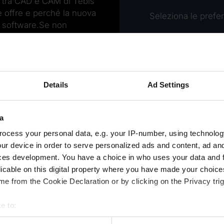
ta tra CAD e CAM di Tebis
e offre e perché la nuova
Seleziona le prefer
al software.Se non
a pensate che non sia
 panorama del CAD CAM
Details
Ad Settings
a
ocess your personal data, e.g. your IP-number, using technolog
ur device in order to serve personalized ads and content, ad a
ces development. You have a choice in who uses your data and 
licable on this digital property where you have made your choic
e from the Cookie Declaration or by clicking on the Privacy trig
e to:
bout your geographical location which can be accurate to within 