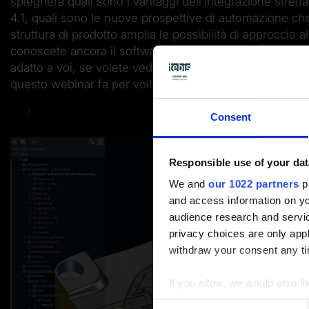
spiegherà quali sono i vantaggi dell’integrazione stret
4.1, quali sono le nuove prospettive di automazione ch
struttura di prodotto amplia le possibilità di approccio 
conoscete ancora il software Tebis, se lo conoscete m
adatto a voi, se volete vedere cosa di nuovo offre il
questo webinar fa per voi!
Consent
Responsible use of your dat
We and
our 1022 partners
pr
and access information on yo
audience research and servi
privacy choices are only app
withdraw your consent any tim
If you allow, we would also lik
Collect information a
Consent