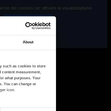
enze dei cookies per attivare la visualizzazione.
Attiva i cookies
About
y such as cookies to store
nd content measurement,
for what purposes. Your
es. You can change or
ger icon.
several meters