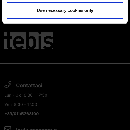
Imprint
|
Data protection
|
Disclaimer of liability
Use necessary cookies only
Contattaci
Lun - Gio: 8:30 - 17:30
Ven: 8.30 – 17.00
+39/011/5368100
Invia messaggio