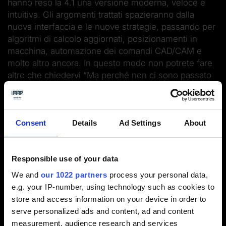
hanno reso la 4.1 una versione moderna, veloce e
intuitiva. Gli argomenti trattati spazieranno dalla
nuova interfaccia e le nuove strategie, passando per
algoritmi di calcolo aggiornati, posizionamenti in
macchina, automazione dei comandi CAD/CAM e
molto altro ancora. In questo modo non potrete fare
altro che chiedervi “Ma perché non ci sono passato
prima?!”
Consent
Details
Ad Settings
About
Responsible use of your data
We and
our 1022 partners
process your personal data,
e.g. your IP-number, using technology such as cookies to
store and access information on your device in order to
serve personalized ads and content, ad and content
measurement, audience research and services