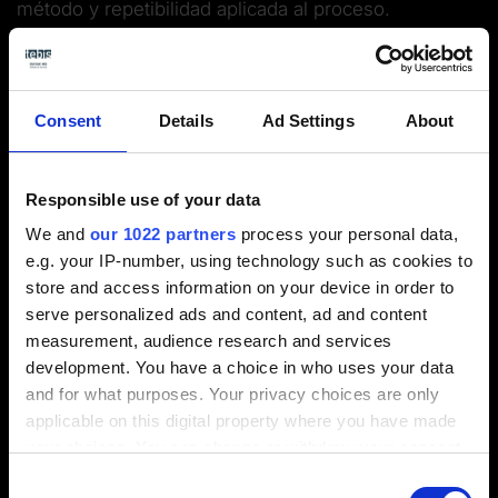
método y repetibilidad aplicada al proceso.
Nuestro equipo técnico, en el stand
Consent
Details
Ad Settings
About
El equipo técnico de Tebis estará disponible durante
toda la feria para:
Responsible use of your data
Analizar casos concretos
We and
our 1022 partners
process your personal data,
e.g. your IP-number, using technology such as cookies to
Resolver dudas específicas
store and access information on your device in order to
serve personalized ads and content, ad and content
Agendar reuniones técnicas
measurement, audience research and services
Valorar escenarios reales de producción
development. You have a choice in who uses your data
and for what purposes. Your privacy choices are only
Si buscas una conversación técnica y directa, este
applicable on this digital property where you have made
es el momento.
your choices. You can change or withdraw your consent
any time from the Cookie Declaration or by clicking on
Consent
Reserva tu cita