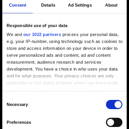
préparation active de surface de
Consent
Details
Ad Settings
About
Tebis comprend la compensation de
l'amincissement de la tôle,
l'intégration de surfaces de pression
Responsible use of your data
et la conception libre de rayons
We and
our 1022 partners
process your personal data,
négatifs. Des fonctions spéciales
e.g. your IP-number, using technology such as cookies to
permettent de programmer sans
store and access information on your device in order to
épaisseur de paroi virtuelle.
serve personalized ads and content, ad and content
Lire l'article
measurement, audience research and services
professionnel
development. You have a choice in who uses your data
and for what purposes. Your privacy choices are only
applicable on this digital property where you have made
your choices. You can change or withdraw your consent
any time from the Cookie Declaration or by clicking on
Consent
the Privacy trigger icon.
Necessary
Selection
If you allow, we would also like to:
Preferences
Collect information about your geographical