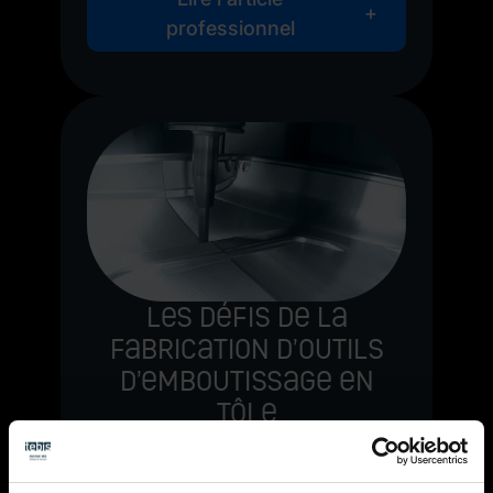
professionnel
Les défis de la
fabrication d’outils
d’emboutissage en
tôle
Il n'y a plus d'arêtes visibles ni de
paliers à la surface de l'outil : La