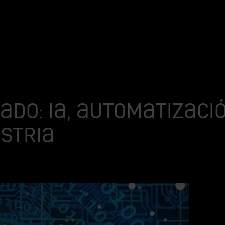
do: IA, automatizaci
ustria