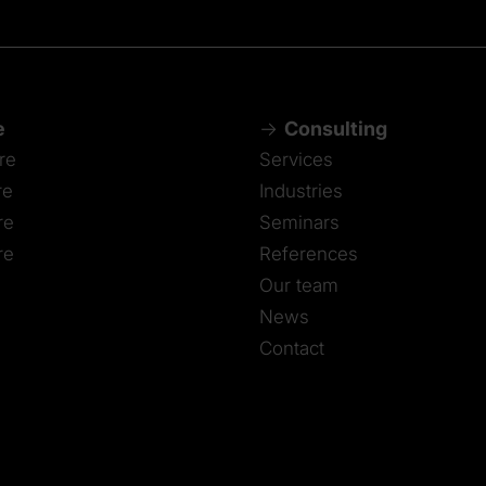
e
Consulting
re
Services
re
Industries
re
Seminars
re
References
Our team
News
Contact