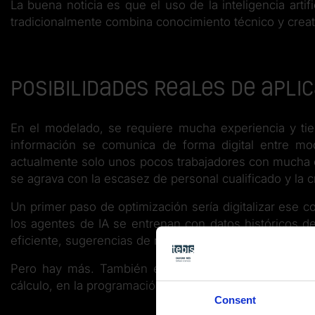
La buena noticia es que el uso de la inteligencia arti
tradicionalmente combina conocimiento técnico y creat
Posibilidades reales de aplic
En el modelado, se requiere mucha experiencia y ti
información se comunica de forma digital entre mod
actualmente solo unos pocos trabajadores con mucha 
se agrava con la escasez de personal cualificado y la c
Un primer paso de optimización sería digitalizar ese 
los agentes de IA se entrenan con datos históricos de
eficiente, sugerencias de mejora o incluso recomendaci
Pero hay más. También existen otros enfoques para a
cálculo, en la programación NC, o en la elección de he
Consent