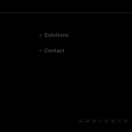
Solutions
Contact
DE
-
EN
-
ES
-
IT
-
ZH
-
JA
-
PT
-
FR