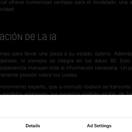
ficial ofrece numerosas ventajas para el modelado, una 
ividad.
ación de la IA
empo para llevar una pieza a su estado óptimo. Además
elistas, ni siempre se integra en los datos 3D. Esto
experiencia manejan toda la información necesaria. Un 
reciente presión sobre los costes.
conocimiento experto, que a menudo todavía se transmite
 modelos anteriores, los expertos podrían recibir, de f
ones alternativas para el conjunto del proceso.
plicar la IA en el modelado, por ejemplo en la planif
rramientas de fresado y sistemas de fijación.
Details
Ad Settings