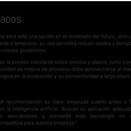
tados
l no será solo una opción en el modelado del futuro, sino 
arde o temprano, su uso permitirá reducir costes y tiemp
ecciones posteriores.
: la presión constante sobre precios y plazos, junto con
rtunidad de mejora de procesos deba aprovecharse al má
ógica en la producción y su competitividad a largo plazo.
Mi recomendación es clara: empezad cuanto antes a fa
on la inteligencia artificial. Buscad su aplicación adecu
as asociaciones y convertid esta tecnología en 
ompetitiva para vuestra empresa.”