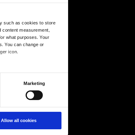
y such as cookies to store
nd content measurement,
o? ¿Nos va a
for what purposes. Your
es. You can change or
ger icon.
fiical podría
plificarse y
several meters
 proporciona
Marketing
do, de forma
ails section
.
l, en países
 empresas se
 será posible
Allow all cookies
cipantes.