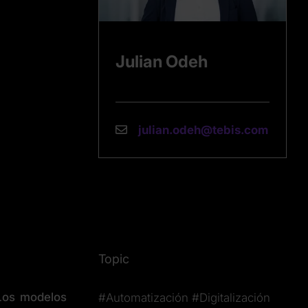
Julian Odeh
julian.odeh@tebis.com
Topic
 Los modelos
#Automatización
#Digitalización