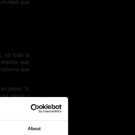
actividad que
, no toda la
 implica que
problema que
 en papel. Si
orma rápida y
icación y el
About