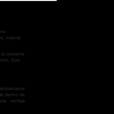
una
os, mejorar
 la creciente
ximo. Solo
miliarizaros
ada dentro de
una ventaja