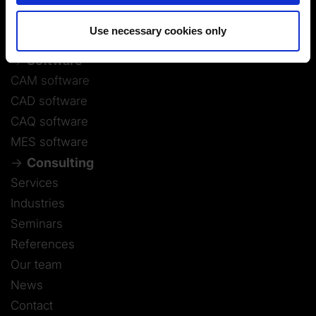
Imprint
|
Data protection
|
Disclaimer of liability
+1-248-524-0430
Use necessary cookies only
Software
CAM software
CAD software
CAQ software
MES software
Consulting
Services
Industries
Seminars
References
Our team
News
Contact