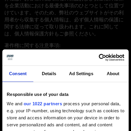
を企業活動における最優先事項のひとつとして位置づ
けています。そのため、弊社のウェブサイトがその利
用者から収集する個人情報は、必ず個人情報の保護に
関する法律に従って取り扱われます。これに関して
は、個人情報保護方針もご参照ください。
著作権に関する注意事項:
当サイトに掲載されているテキストおよび画像は、著
作権で保護されています。当ウェブサイトに掲載され
ているコンテンツの一部または全ての使用、複製、転
載には、Tebis Technische Informationssysteme AG
Consent
Details
Ad Settings
About
の明確な書面による許可が必要です。
Design and Realization
Responsible use of your data
valantic DXA GmbH
We and
our 1022 partners
process your personal data,
Birketweg 21
e.g. your IP-number, using technology such as cookies to
80639 München
store and access information on your device in order to
Deutschland
serve personalized ads and content, ad and content