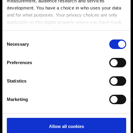
measurement, audience research and services
mail@dxa.valantic.com
development. You have a choice in who uses your data
www.dgtls.com
and for what purposes. Your privacy choices are only
applicable on this digital property where you have made
your choices. You can change or withdraw your consent
any time from the Cookie Declaration or by clicking on
Consent
the Privacy trigger icon.
Necessary
Selection
If you allow, we would also like to:
Preferences
Collect information about your geographical
location which can be accurate to within several
meters
Statistics
Identify your device by actively scanning it for
specific characteristics (fingerprinting)
Marketing
Find out more about how your personal data is processed
and set your preferences in the
details section
.
電話でお問い合わせ下さい
You can change or revoke your consent at any time.
Allow all cookies
(Change cookie settings)